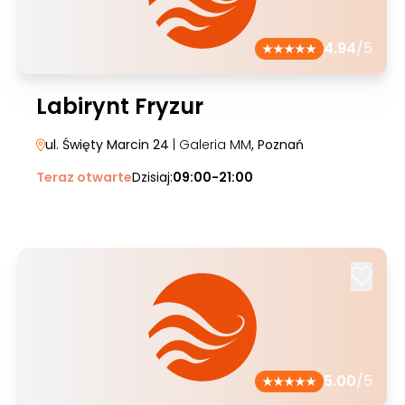
4.94
/5
Labirynt Fryzur
ul. Święty Marcin 24
| Galeria MM
, Poznań
Teraz otwarte
Dzisiaj:
09:00-21:00
5.00
/5