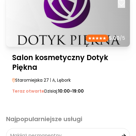
5.00
/5
Salon kosmetyczny Dotyk
Piękna
Staromiejska 27
| A
, Lębork
Teraz otwarte
Dzisiaj:
10:00-19:00
Najpopularniejsze usługi
Makijaż permanentny