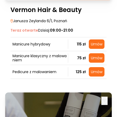
Vermon Hair & Beauty
Janusza Zeylanda 6/1
, Poznań
Teraz otwarte
Dzisiaj:
09:00-21:00
Manicure hybrydowy
115 zł
Umów
Manicure klasyczny z malowa
75 zł
Umów
niem
Pedicure z malowaniem
125 zł
Umów