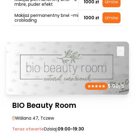
1000 zł
Umów
mbre, puder efekt
Makijaż permanentny brwi -mi
1000 zł
Umów
croblading
5.00
/5
BIO Beauty Room
Wiślana 47
, Tczew
Teraz otwarte
Dzisiaj:
09:00-19:30