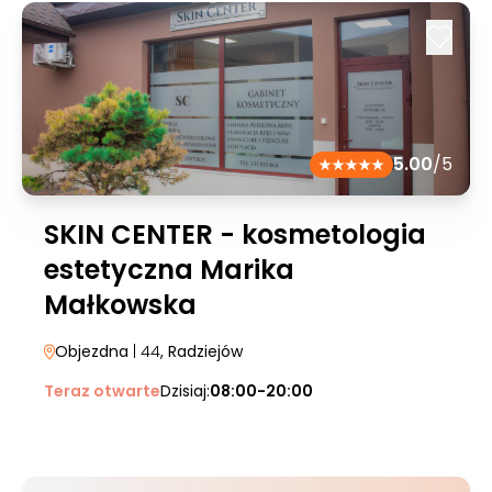
5.00
/5
SKIN CENTER - kosmetologia
estetyczna Marika
Małkowska
Objezdna
| 44
, Radziejów
Teraz otwarte
Dzisiaj:
08:00-20:00