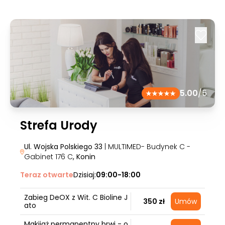
5.00
/5
Strefa Urody
Ul. Wojska Polskiego 33
| MULTIMED- Budynek C -
Gabinet 176 C
, Konin
Teraz otwarte
Dzisiaj:
09:00-18:00
Zabieg DeOX z Wit. C Bioline J
350 zł
Umów
ato
Makijaż permanentny brwi - o