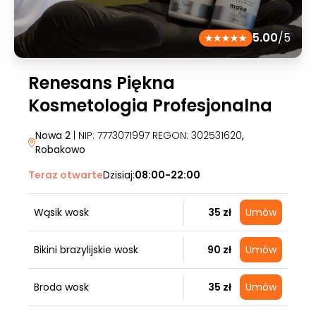
5.00
/5
Renesans Piękna
Kosmetologia Profesjonalna
Nowa 2
| NIP: 7773071997 REGON: 302531620
,
Robakowo
Teraz otwarte
Dzisiaj:
08:00-22:00
Wąsik wosk
35 zł
Umów
Bikini brazylijskie wosk
90 zł
Umów
Broda wosk
35 zł
Umów