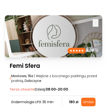
4.98
/5
Femi Sfera
Mostowa, 16a
| Wejście z bocznego parkingu, przed
pralnią
, Dobczyce
Teraz otwarte
Dzisiaj:
08:00-20:00
Endermologia LPG 35 min
180 zł
Umów