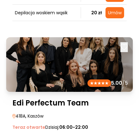
Depilacja woskiem wąsik
20 zł
Umów
5.00
/5
Edi Perfectum Team
418A
, Kaszów
Teraz otwarte
Dzisiaj:
06:00-22:00