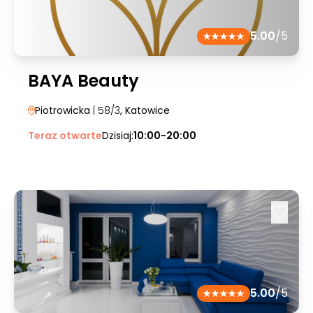
5.00
/5
BAYA Beauty
Piotrowicka
| 58/3
, Katowice
Teraz otwarte
Dzisiaj:
10:00-20:00
5.00
/5