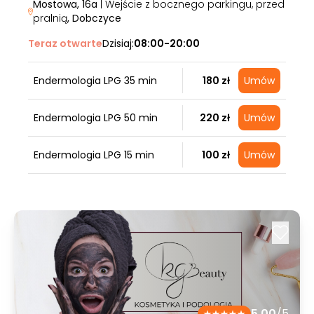
Mostowa, 16a
| Wejście z bocznego parkingu, przed
pralnią
, Dobczyce
Teraz otwarte
Dzisiaj:
08:00-20:00
Endermologia LPG 35 min
180 zł
Umów
Endermologia LPG 50 min
220 zł
Umów
Endermologia LPG 15 min
100 zł
Umów
5.00
/5