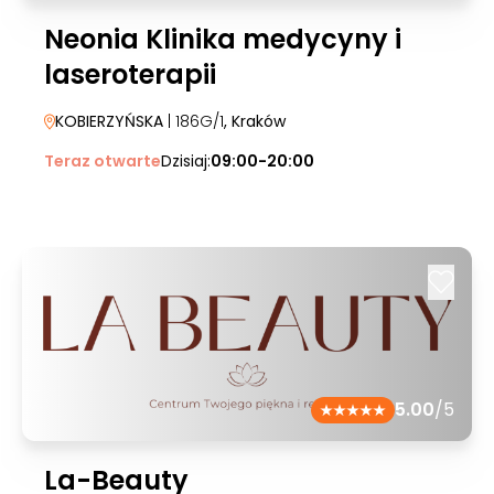
Neonia Klinika medycyny i
laseroterapii
KOBIERZYŃSKA
| 186G/1
, Kraków
Teraz otwarte
Dzisiaj:
09:00-20:00
5.00
/5
La-Beauty