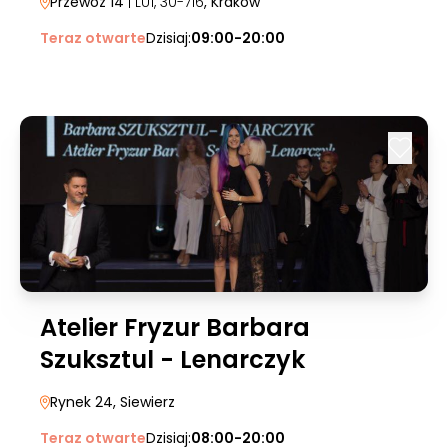
Przewóz 14
| LU1, 30-716
, Kraków
Teraz otwarte
Dzisiaj:
09:00-20:00
Atelier Fryzur Barbara
Szuksztul - Lenarczyk
Rynek 24
, Siewierz
Teraz otwarte
Dzisiaj:
08:00-20:00