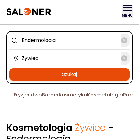
MENU
Szukaj
Fryzjerstwo
Barber
Kosmetyka
Kosmetologia
Pazno
Kosmetologia
Żywiec
-