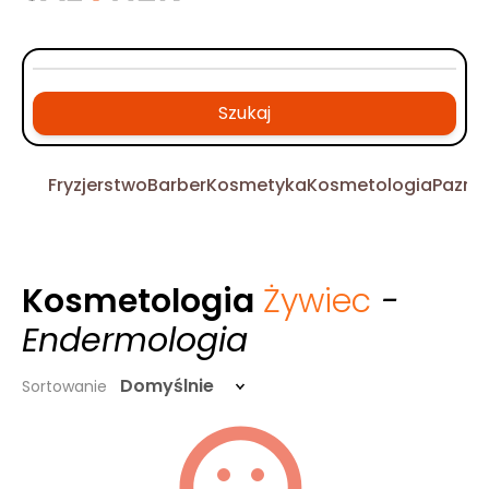
Szukaj
Fryzjerstwo
Barber
Kosmetyka
Kosmetologia
Pazno
Kosmetologia
Żywiec
-
Endermologia
Domyślnie
Sortowanie