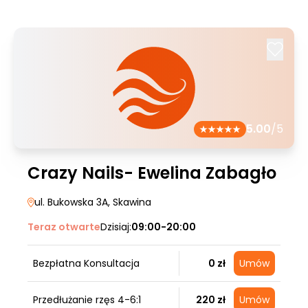
5.00
/5
Crazy Nails- Ewelina Zabagło
ul. Bukowska 3A
, Skawina
Teraz otwarte
Dzisiaj:
09:00-20:00
Bezpłatna Konsultacja
0 zł
Umów
Przedłużanie rzęs 4-6:1
220 zł
Umów