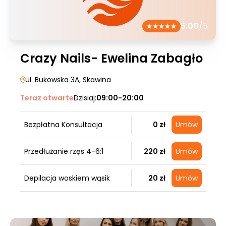
5.00
/5
Crazy Nails- Ewelina Zabagło
ul. Bukowska 3A
, Skawina
Teraz otwarte
Dzisiaj:
09:00-20:00
Bezpłatna Konsultacja
0 zł
Umów
Przedłużanie rzęs 4-6:1
220 zł
Umów
Depilacja woskiem wąsik
20 zł
Umów