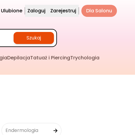
Ulubione
Zaloguj
Zarejestruj
Dla Salonu
Szukaj
gia
Depilacja
Tatuaż i Piercing
Trychologia
Endermologia