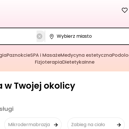
gia
Paznokcie
SPA i Masaże
Medycyna estetyczna
Podolo
Fizjoterapia
Dietetyka
Inne
 w Twojej okolicy
sługi
Mikrodermabrazja
Zabieg na ciało