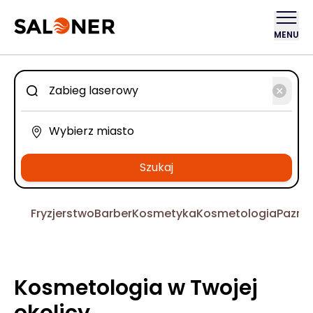
MENU
Szukaj
Fryzjerstwo
Barber
Kosmetyka
Kosmetologia
Pazno
Kosmetologia w Twojej