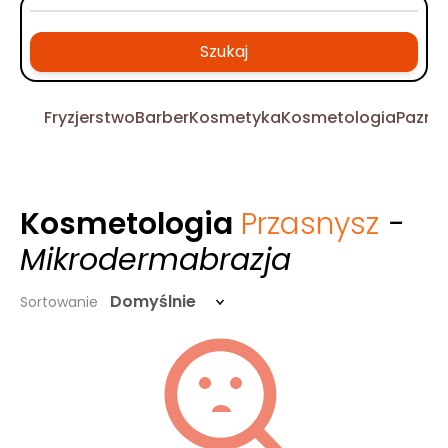
Szukaj
Fryzjerstwo
Barber
Kosmetyka
Kosmetologia
Pazno
Kosmetologia
Przasnysz
-
Mikrodermabrazja
Domyślnie
Sortowanie