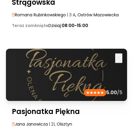
Strągowska
Romana Rubinkowskiego
| 3 A
, Ostrów Mazowiecka
Teraz zamknięte
Dzisiaj:
08:00-15:00
5.00
/5
Pasjonatka Piękna
Jana Janowicza
| 21
, Olsztyn