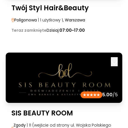
Twój Styl Hair&Beauty
Poligonowa
| 1 użytkowy 1
, Warszawa
Teraz zamknięte
Dzisiaj:
07:00-17:00
5.00
/5
SIS BEAUTY ROOM
Zgody
| 11 (wejście od strony ul. Wojska Polskiego