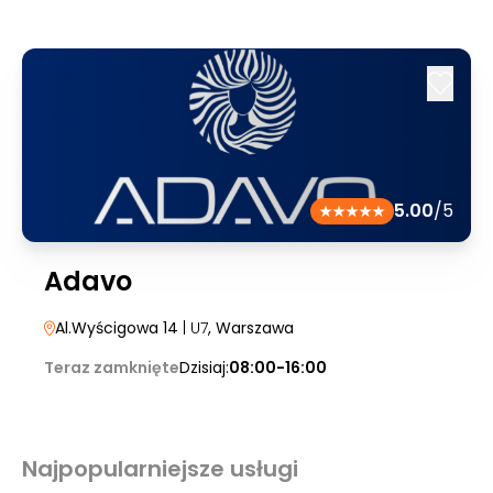
5.00
/5
Adavo
Al.Wyścigowa 14
| U7
, Warszawa
Teraz zamknięte
Dzisiaj:
08:00-16:00
Najpopularniejsze usługi