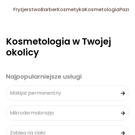
Fryzjerstwo
Barber
Kosmetyka
Kosmetologia
Pazno
Kosmetologia w Twojej
okolicy
Najpopularniejsze usługi
Makijaż permanentny
Mikrodermabrazja
Zabieg na ciało