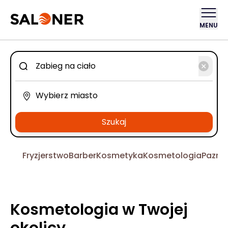
MENU
Szukaj
Fryzjerstwo
Barber
Kosmetyka
Kosmetologia
Pazno
Kosmetologia w Twojej