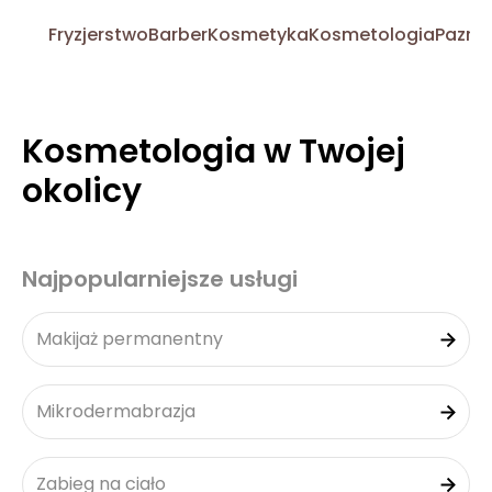
Fryzjerstwo
Barber
Kosmetyka
Kosmetologia
Pazno
Kosmetologia w Twojej
okolicy
Najpopularniejsze usługi
Makijaż permanentny
Mikrodermabrazja
Zabieg na ciało