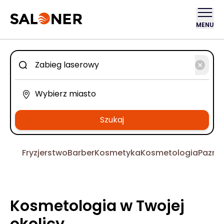
MENU
Szukaj
Fryzjerstwo
Barber
Kosmetyka
Kosmetologia
Pazno
Kosmetologia w Twojej