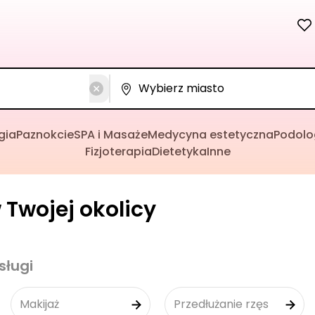
gia
Paznokcie
SPA i Masaże
Medycyna estetyczna
Podolo
Fizjoterapia
Dietetyka
Inne
Twojej okolicy
sługi
Makijaż
Przedłużanie rzęs