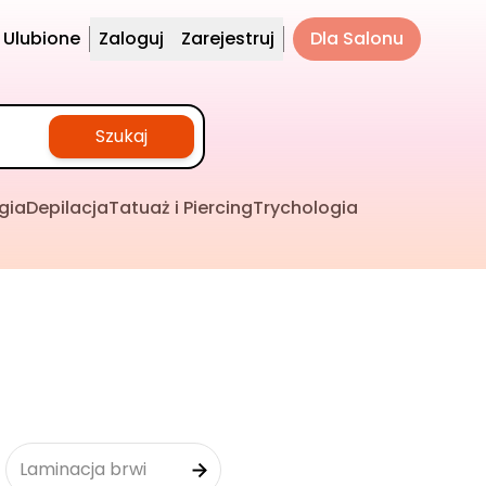
Ulubione
Zaloguj
Zarejestruj
Dla Salonu
Szukaj
gia
Depilacja
Tatuaż i Piercing
Trychologia
Laminacja brwi