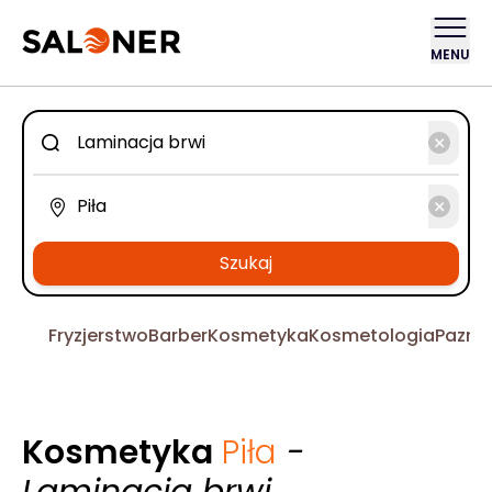
MENU
Szukaj
Fryzjerstwo
Barber
Kosmetyka
Kosmetologia
Pazno
Kosmetyka
Piła
-