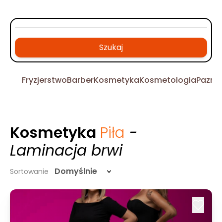
Szukaj
Fryzjerstwo
Barber
Kosmetyka
Kosmetologia
Pazno
Kosmetyka
Piła
-
Laminacja brwi
Domyślnie
Sortowanie