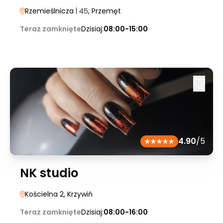
Rzemieślnicza
| 45
, Przemęt
Teraz zamknięte
Dzisiaj:
08:00-15:00
4.90
/5
NK studio
Kościelna 2
, Krzywiń
Teraz zamknięte
Dzisiaj:
08:00-16:00