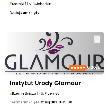
Matejki 1
| 5
, Świebodzin
Dzisiaj:
zamknięte
5.00
/5
Instytut Urody Glamour
Rzemieślnicza
| 45
, Przemęt
Teraz zamknięte
Dzisiaj:
08:00-15:00