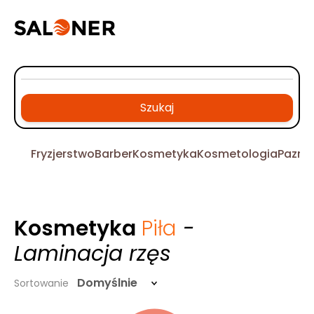
Szukaj
Fryzjerstwo
Barber
Kosmetyka
Kosmetologia
Pazno
Kosmetyka
Piła
-
Laminacja rzęs
Domyślnie
Sortowanie