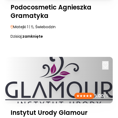
Podocosmetic Agnieszka
Gramatyka
Matejki 1
| 5
, Świebodzin
Dzisiaj:
zamknięte
5.00
/5
Instytut Urody Glamour