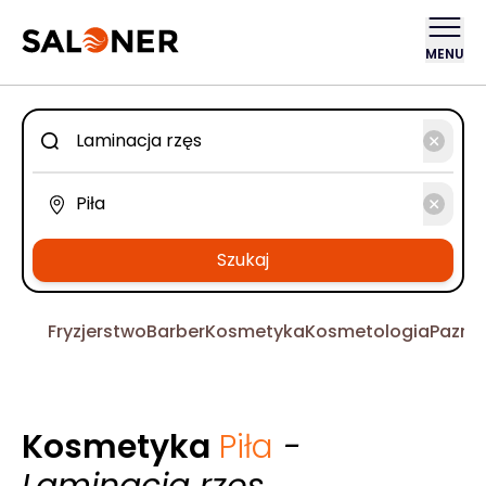
MENU
Szukaj
Fryzjerstwo
Barber
Kosmetyka
Kosmetologia
Pazno
Kosmetyka
Piła
-