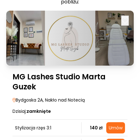
pobliżu:
MG Lashes Studio Marta
Guzek
Bydgoska 2A
, Nakło nad Notecią
Dzisiaj:
zamknięte
Stylizacja rzęs 3:1
140 zł
Umów