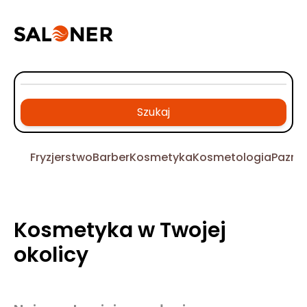
Szukaj
Fryzjerstwo
Barber
Kosmetyka
Kosmetologia
Pazno
Kosmetyka w Twojej
okolicy