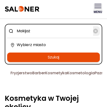
MENU
Szukaj
Fryzjerstwo
Barber
Kosmetyka
Kosmetologia
Pazno
Kosmetyka w Twojej