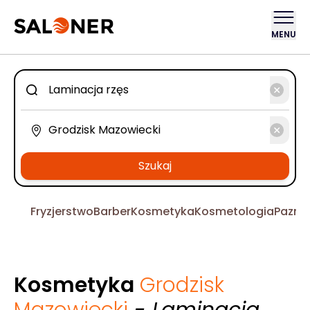
MENU
Szukaj
Fryzjerstwo
Barber
Kosmetyka
Kosmetologia
Pazno
Kosmetyka
Grodzisk