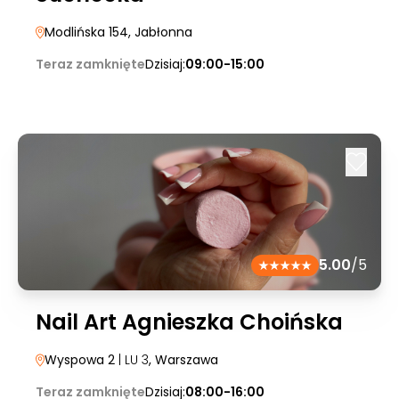
Modlińska 154
, Jabłonna
Teraz zamknięte
Dzisiaj:
09:00-15:00
5.00
/5
Nail Art Agnieszka Choińska
Wyspowa 2
| LU 3
, Warszawa
Teraz zamknięte
Dzisiaj:
08:00-16:00