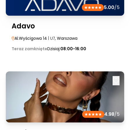
5.00
/5
Adavo
Al.Wyścigowa 14
| U7
, Warszawa
Teraz zamknięte
Dzisiaj:
08:00-16:00
4.98
/5