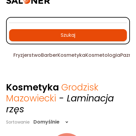
Szukaj
Fryzjerstwo
Barber
Kosmetyka
Kosmetologia
Pazno
Kosmetyka
Grodzisk
Mazowiecki
- Laminacja
rzęs
Domyślnie
Sortowanie