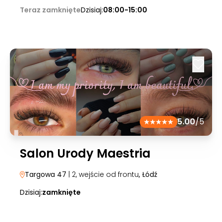
Teraz zamknięte
Dzisiaj:
08:00-15:00
5.00
/5
Salon Urody Maestria
Targowa 47
| 2, wejście od frontu
, Łódź
Dzisiaj:
zamknięte