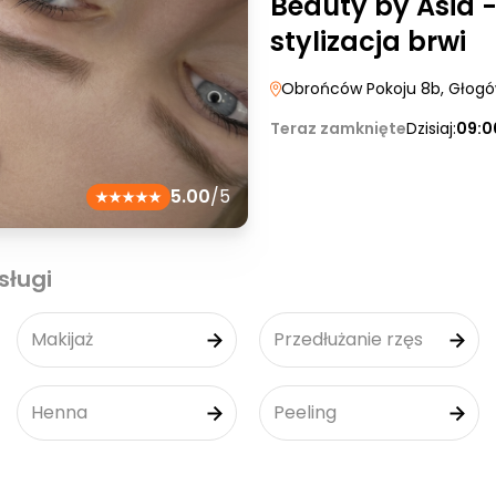
Beauty by Asia -
stylizacja brwi
Obrońców Pokoju 8b
, Głog
Teraz zamknięte
Dzisiaj:
09:0
5.00
/5
sługi
Makijaż
Przedłużanie rzęs
Henna
Peeling