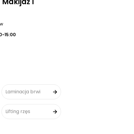
 Makijaż i
ów
0-15:00
Laminacja brwi
Lifting rzęs