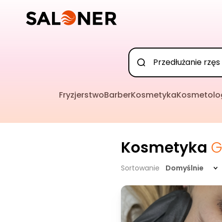
Fryzjerstwo
Barber
Kosmetyka
Kosmetolo
Kosmetyka
G
Sortowanie
Domyślnie