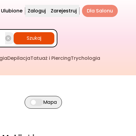
Ulubione
Zaloguj
Zarejestruj
Dla Salonu
Szukaj
gia
Depilacja
Tatuaż i Piercing
Trychologia
Mapa
Przełącz widok mapy