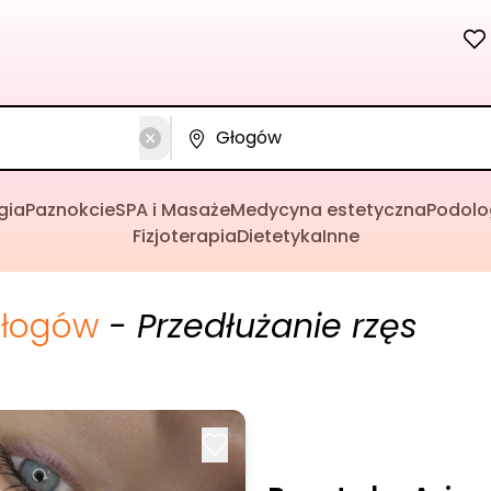
gia
Paznokcie
SPA i Masaże
Medycyna estetyczna
Podolo
Fizjoterapia
Dietetyka
Inne
łogów
- Przedłużanie rzęs