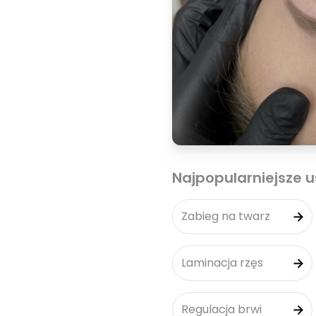
Najpopularniejsze u
Zabieg na twarz
Laminacja rzęs
Regulacja brwi