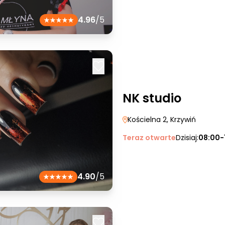
4.96
/5
NK studio
Kościelna 2
, Krzywiń
Teraz otwarte
Dzisiaj:
08:00-
4.90
/5