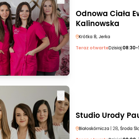
Odnowa Ciała Ew
Kalinowska
Krótka 8
, Jerka
Teraz otwarte
Dzisiaj:
08:30-
Studio Urody Pa
Białoskórnicza
| 28
, Środa Śl