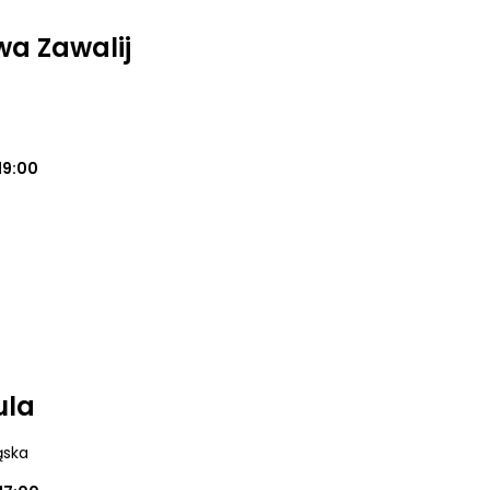
a Zawalij
19:00
ula
ąska