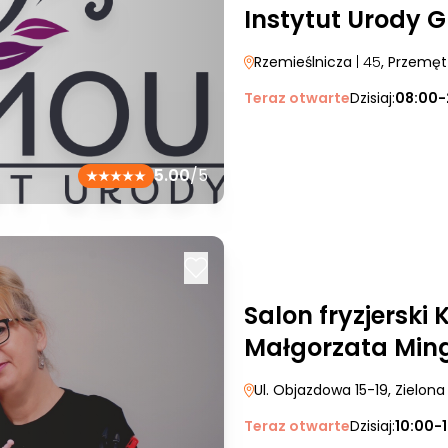
Instytut Urody 
Rzemieślnicza
| 45
, Przemęt
Teraz otwarte
Dzisiaj:
08:00-
5.00
/5
Salon fryzjerski
Małgorzata Min
Ul. Objazdowa 15-19
, Zielon
Teraz otwarte
Dzisiaj:
10:00-