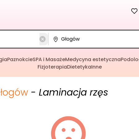
gia
Paznokcie
SPA i Masaże
Medycyna estetyczna
Podolo
Fizjoterapia
Dietetyka
Inne
łogów
- Laminacja rzęs