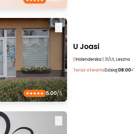
U Joasi
Holenderska
| 31/U1
, Leszno
Teraz otwarte
Dzisiaj:
08:00-
5.00
/5