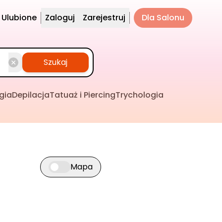
Ulubione
Zaloguj
Zarejestruj
Dla Salonu
Szukaj
gia
Depilacja
Tatuaż i Piercing
Trychologia
Mapa
Przełącz widok mapy