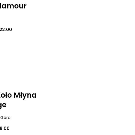
Glamour
22:00
 Koło Młyna
ge
a Góra
18:00