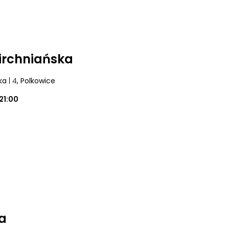
irchniańska
ka
| 4
, Polkowice
21:00
a