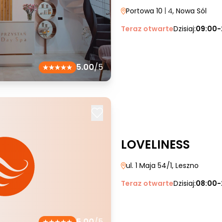
Portowa 10
| 4
, Nowa Sól
Teraz otwarte
Dzisiaj:
09:00-
5.00
/5
LOVELINESS
ul. 1 Maja 54/1
, Leszno
Teraz otwarte
Dzisiaj:
08:00-
5.00
/5