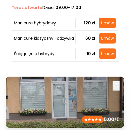
Teraz otwarte
Dzisiaj:
09:00-17:00
Manicure hybrydowy
120 zł
Umów
Manicure klasyczny -odżywka
60 zł
Umów
Ściągnięcie hybrydy
10 zł
Umów
5.00
/5