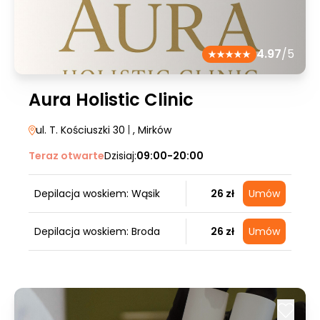
4.97
/5
Aura Holistic Clinic
ul. T. Kościuszki 30
|
, Mirków
Teraz otwarte
Dzisiaj:
09:00-20:00
Depilacja woskiem: Wąsik
26 zł
Umów
Depilacja woskiem: Broda
26 zł
Umów