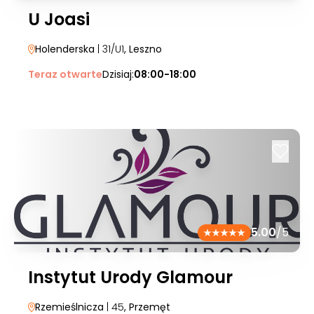
U Joasi
Holenderska
| 31/U1
, Leszno
Teraz otwarte
Dzisiaj:
08:00-18:00
5.00
/5
Instytut Urody Glamour
Rzemieślnicza
| 45
, Przemęt