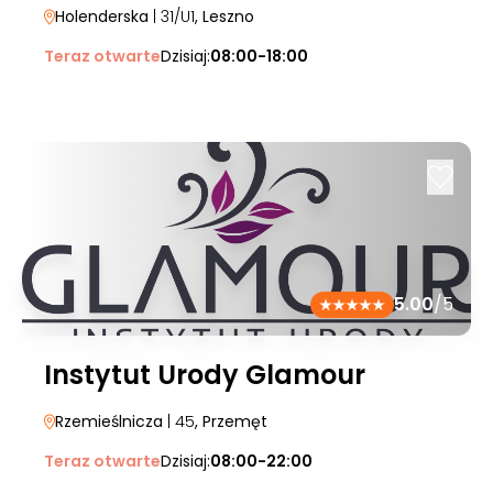
Holenderska
| 31/U1
, Leszno
Teraz otwarte
Dzisiaj:
08:00-18:00
5.00
/5
Instytut Urody Glamour
Rzemieślnicza
| 45
, Przemęt
Teraz otwarte
Dzisiaj:
08:00-22:00