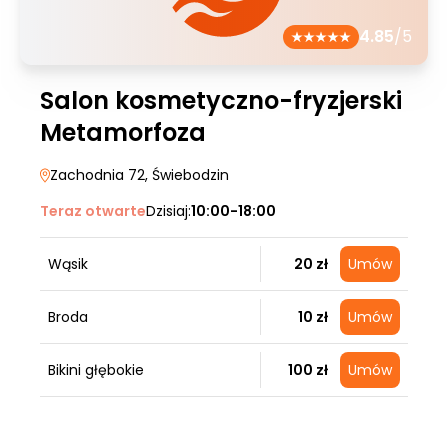
4.85
/5
Salon kosmetyczno-fryzjerski
Metamorfoza
Zachodnia 72
, Świebodzin
Teraz otwarte
Dzisiaj:
10:00-18:00
Wąsik
20 zł
Umów
Broda
10 zł
Umów
Bikini głębokie
100 zł
Umów