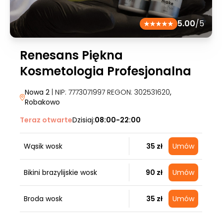
5.00
/5
Renesans Piękna
Kosmetologia Profesjonalna
Nowa 2
| NIP: 7773071997 REGON: 302531620
,
Robakowo
Teraz otwarte
Dzisiaj:
08:00-22:00
Wąsik wosk
35 zł
Umów
Bikini brazylijskie wosk
90 zł
Umów
Broda wosk
35 zł
Umów