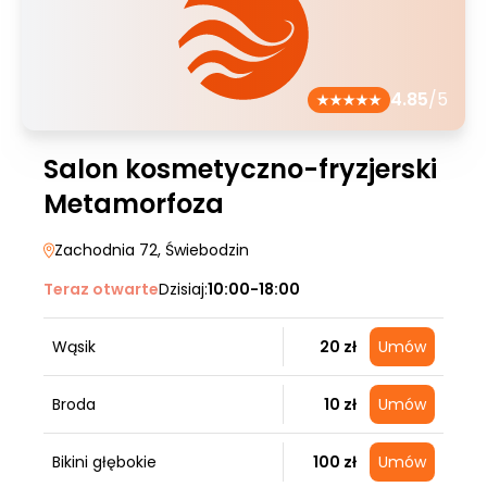
4.85
/5
Salon kosmetyczno-fryzjerski
Metamorfoza
Zachodnia 72
, Świebodzin
Teraz otwarte
Dzisiaj:
10:00-18:00
Wąsik
20 zł
Umów
Broda
10 zł
Umów
Bikini głębokie
100 zł
Umów