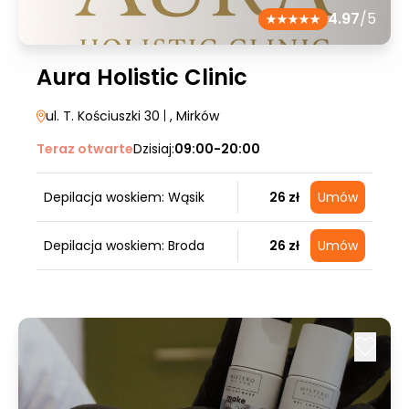
4.97
/5
Aura Holistic Clinic
ul. T. Kościuszki 30
|
, Mirków
Teraz otwarte
Dzisiaj:
09:00-20:00
Depilacja woskiem: Wąsik
26 zł
Umów
Depilacja woskiem: Broda
26 zł
Umów