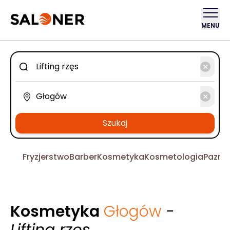
MENU
Szukaj
Fryzjerstwo
Barber
Kosmetyka
Kosmetologia
Pazno
Kosmetyka
Głogów
-