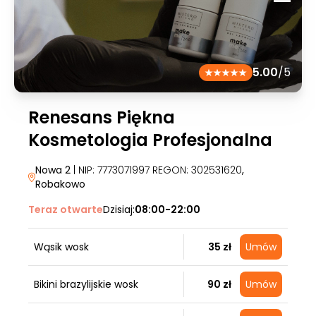
5.00
/5
Renesans Piękna
Kosmetologia Profesjonalna
Nowa 2
| NIP: 7773071997 REGON: 302531620
,
Robakowo
Teraz otwarte
Dzisiaj:
08:00-22:00
Wąsik wosk
35 zł
Umów
Bikini brazylijskie wosk
90 zł
Umów