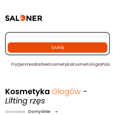
Szukaj
Fryzjerstwo
Barber
Kosmetyka
Kosmetologia
Pazno
Kosmetyka
Głogów
-
Lifting rzęs
Domyślnie
Sortowanie