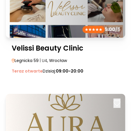
5.00
/5
Velissi Beauty Clinic
Legnicka 59
| U4
, Wrocław
Teraz otwarte
Dzisiaj:
09:00-20:00