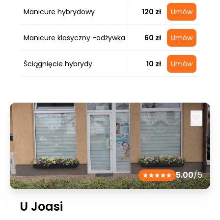
Manicure hybrydowy
120 zł
Umów
Manicure klasyczny -odżywka
60 zł
Umów
Ściągnięcie hybrydy
10 zł
Umów
5.00
/5
U Joasi