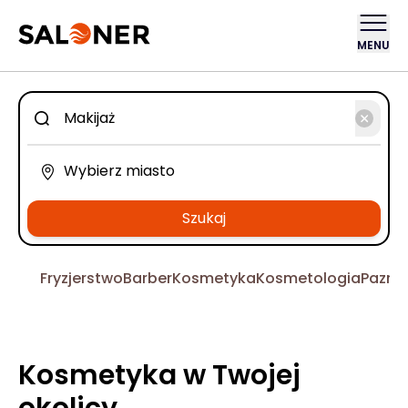
MENU
Szukaj
Fryzjerstwo
Barber
Kosmetyka
Kosmetologia
Pazno
Kosmetyka w Twojej