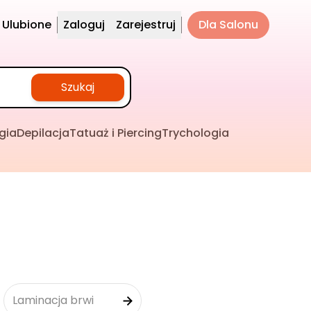
Ulubione
Zaloguj
Zarejestruj
Dla Salonu
Szukaj
gia
Depilacja
Tatuaż i Piercing
Trychologia
Laminacja brwi