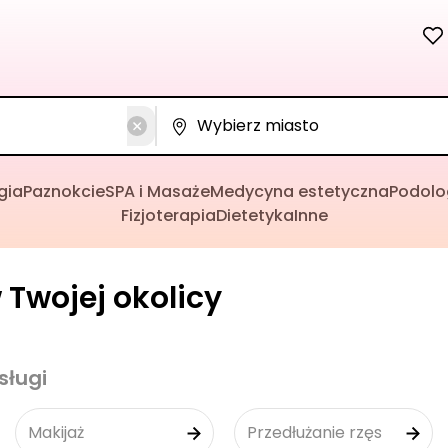
gia
Paznokcie
SPA i Masaże
Medycyna estetyczna
Podolo
Fizjoterapia
Dietetyka
Inne
Twojej okolicy
sługi
Makijaż
Przedłużanie rzęs