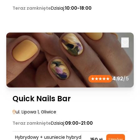
Teraz zamknięte
Dzisiaj:
10:00-18:00
4.92
/5
Quick Nails Bar
ul. Lipowa 1
, Gliwice
Teraz zamknięte
Dzisiaj:
09:00-21:00
Hybrydowy + usuniecie hybryd
150 zł
Umów