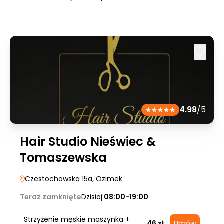
4.98
/5
Hair Studio Nieświec &
Tomaszewska
Czestochowska 15a
, Ozimek
Teraz zamknięte
Dzisiaj:
08:00-19:00
Strzyżenie męskie maszynka +
46 zł
Umów