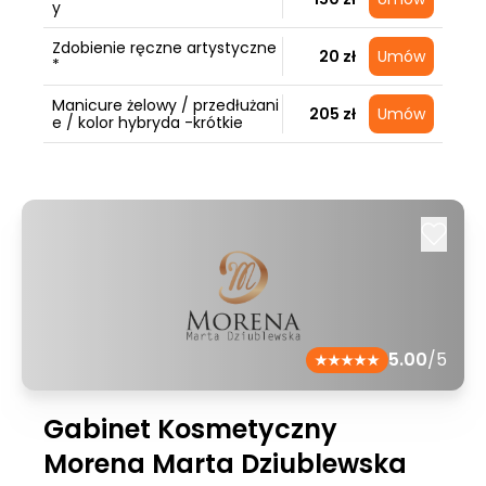
y
Zdobienie ręczne artystyczne
20 zł
Umów
*
Manicure żelowy / przedłużani
205 zł
Umów
e / kolor hybryda -krótkie
5.00
/5
Gabinet Kosmetyczny
Morena Marta Dziublewska