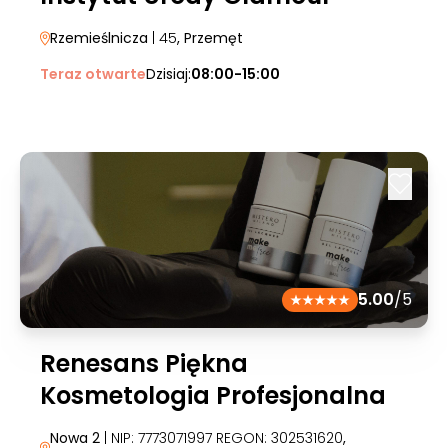
Rzemieślnicza
| 45
, Przemęt
Teraz otwarte
Dzisiaj:
08:00-15:00
5.00
/5
Renesans Piękna
Kosmetologia Profesjonalna
Nowa 2
| NIP: 7773071997 REGON: 302531620
,