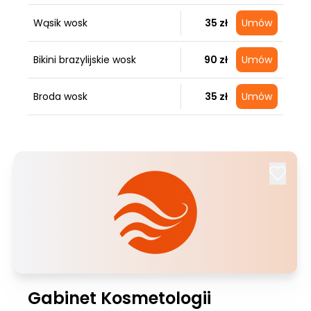
Wąsik wosk
35 zł
Umów
Bikini brazylijskie wosk
90 zł
Umów
Broda wosk
35 zł
Umów
Gabinet Kosmetologii