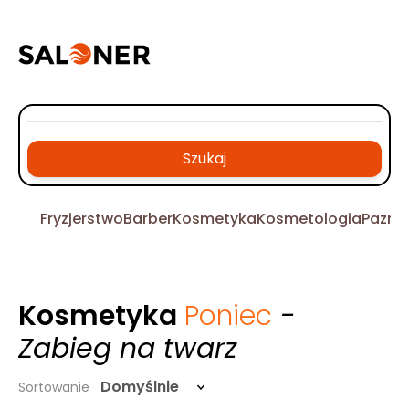
Szukaj
Fryzjerstwo
Barber
Kosmetyka
Kosmetologia
Pazno
Kosmetyka
Poniec
-
Zabieg na twarz
Domyślnie
Sortowanie