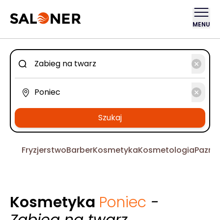
MENU
Szukaj
Fryzjerstwo
Barber
Kosmetyka
Kosmetologia
Pazno
Kosmetyka
Poniec
-