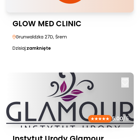
GLOW MED CLINIC
Grunwaldzka 27D
, Śrem
Dzisiaj:
zamknięte
5.00
/5
Instytut Urody Glamour