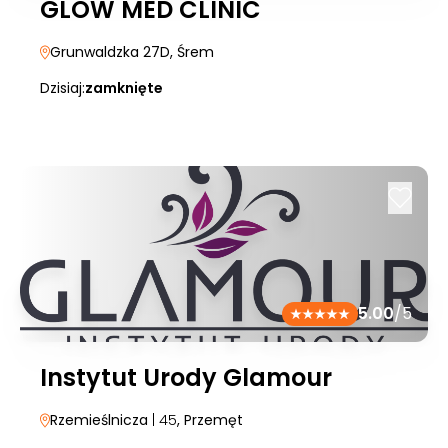
GLOW MED CLINIC
Grunwaldzka 27D
, Śrem
Dzisiaj:
zamknięte
5.00
/5
Instytut Urody Glamour
Rzemieślnicza
| 45
, Przemęt