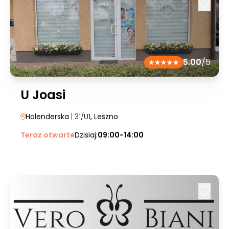
5.00
/5
U Joasi
Holenderska
| 31/U1
, Leszno
Teraz otwarte
Dzisiaj:
09:00-14:00