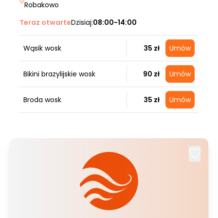
Robakowo
Teraz otwarte
Dzisiaj:
08:00-14:00
Wąsik wosk
35 zł
Umów
Bikini brazylijskie wosk
90 zł
Umów
Broda wosk
35 zł
Umów