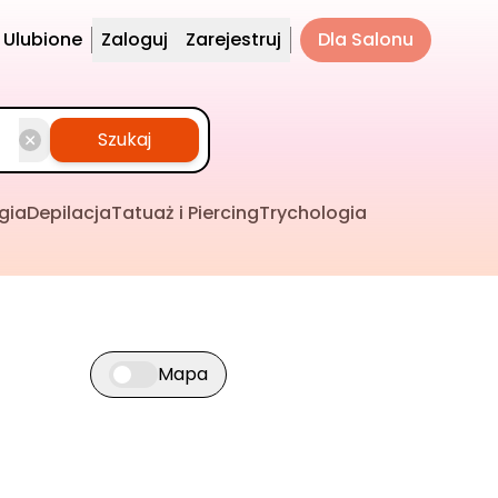
Ulubione
Zaloguj
Zarejestruj
Dla Salonu
Szukaj
gia
Depilacja
Tatuaż i Piercing
Trychologia
Mapa
Przełącz widok mapy