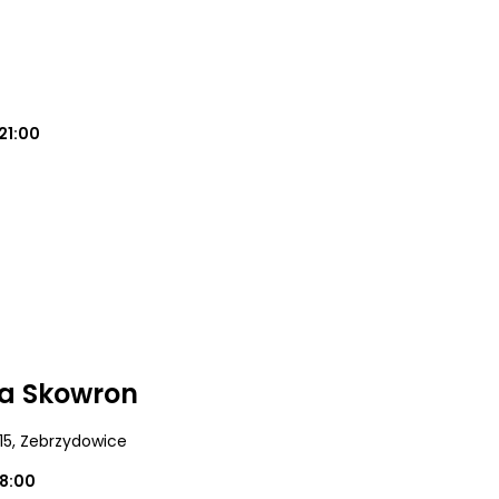
21:00
ia Skowron
15
, Zebrzydowice
18:00