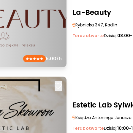
La-Beauty
Rybnicka 347
, Radlin
Teraz otwarte
Dzisiaj:
08:00-
5.00
/5
Estetic Lab Sylw
Księdza Antoniego Janusza 
Teraz otwarte
Dzisiaj:
10:00-