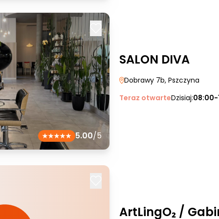
SALON DIVA
Dobrawy 7b
, Pszczyna
Teraz otwarte
Dzisiaj:
08:00-
5.00
/5
ArtLingO₂ / Gab