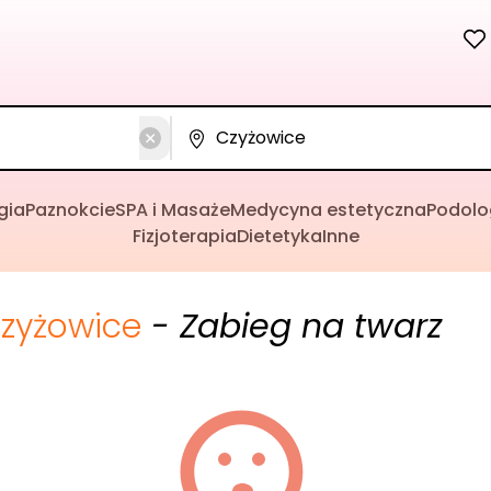
gia
Paznokcie
SPA i Masaże
Medycyna estetyczna
Podolo
Fizjoterapia
Dietetyka
Inne
zyżowice
- Zabieg na twarz