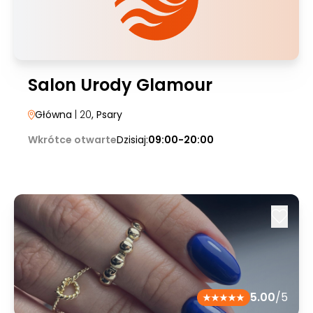
Salon Urody Glamour
Główna
| 20
, Psary
Wkrótce otwarte
Dzisiaj:
09:00-20:00
5.00
/5