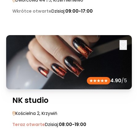
Dworcowa 44
| 3
, Krzemieniewo
Wkrótce otwarte
Dzisiaj:
09:00-17:00
4.90
/5
NK studio
Kościelna 2
, Krzywiń
Teraz otwarte
Dzisiaj:
08:00-19:00