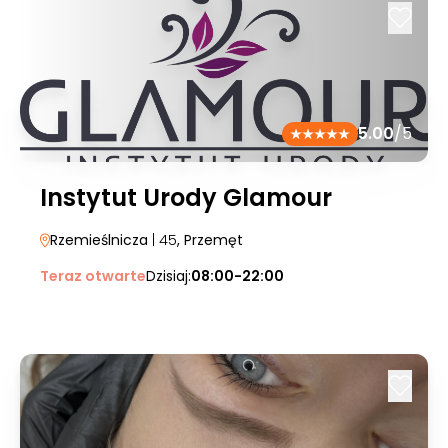
5.00
/5
Instytut Urody Glamour
Rzemieślnicza
| 45
, Przemęt
Teraz otwarte
Dzisiaj:
08:00-22:00