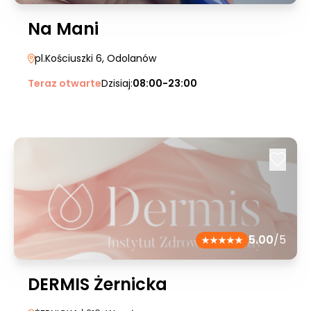
Na Mani
pl.Kościuszki 6
, Odolanów
Teraz otwarte
Dzisiaj:
08:00-23:00
5.00
/5
DERMIS Żernicka