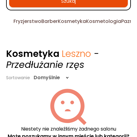
Szukaj
Fryzjerstwo
Barber
Kosmetyka
Kosmetologia
Pazno
Kosmetyka
Leszno
-
Przedłużanie rzęs
Domyślnie
Sortowanie
Niestety nie znaleźliśmy żadnego salonu
Może poszukamy w innym mieście lub kategorii?