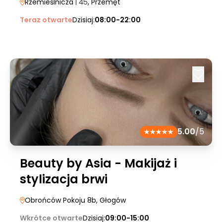
Rzemieślnicza
| 45
, Przemęt
Teraz otwarte
Dzisiaj:
08:00-22:00
5.00
/5
Beauty by Asia - Makijaż i
stylizacja brwi
Obrońców Pokoju 8b
, Głogów
Wkrótce otwarte
Dzisiaj:
09:00-15:00