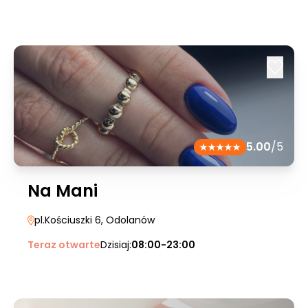
5.00
/5
Na Mani
pl.Kościuszki 6
, Odolanów
Teraz otwarte
Dzisiaj:
08:00-23:00