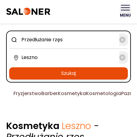
MENU
Szukaj
Fryzjerstwo
Barber
Kosmetyka
Kosmetologia
Pazno
Kosmetyka
Leszno
-