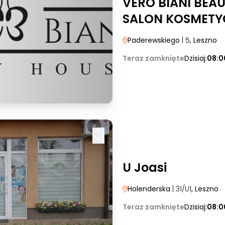
VERO BIANI BEA
SALON KOSMETY
Paderewskiego
| 5
, Leszno
Teraz zamknięte
Dzisiaj:
08:0
U Joasi
Holenderska
| 31/U1
, Leszno
Teraz zamknięte
Dzisiaj:
08:0