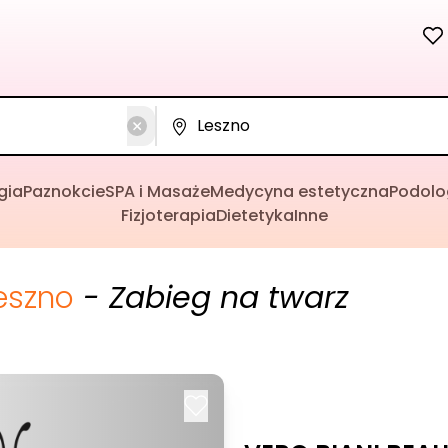
gia
Paznokcie
SPA i Masaże
Medycyna estetyczna
Podolo
Fizjoterapia
Dietetyka
Inne
eszno
- Zabieg na twarz