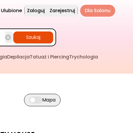
Ulubione
Zaloguj
Zarejestruj
Dla Salonu
Szukaj
gia
Depilacja
Tatuaż i Piercing
Trychologia
Mapa
Przełącz widok mapy