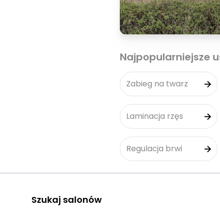
Najpopularniejsze u
Zabieg na twarz
Laminacja rzęs
Regulacja brwi
Szukaj salonów