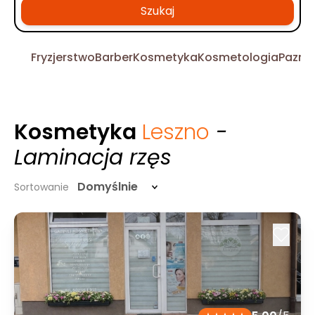
Szukaj
Fryzjerstwo
Barber
Kosmetyka
Kosmetologia
Pazno
Kosmetyka
Leszno
-
Laminacja rzęs
Domyślnie
Sortowanie