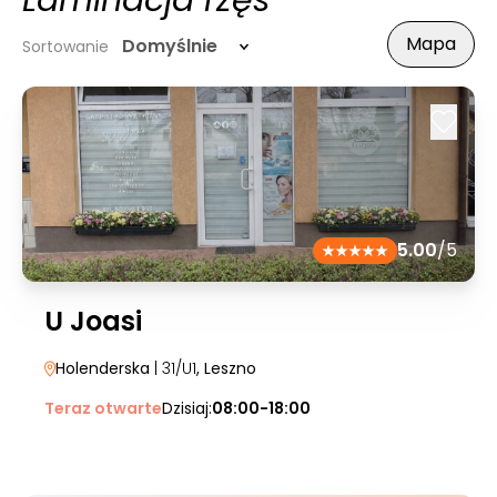
Laminacja rzęs
Mapa
Domyślnie
Sortowanie
5.00
/5
U Joasi
Holenderska
| 31/U1
, Leszno
Teraz otwarte
Dzisiaj:
08:00-18:00