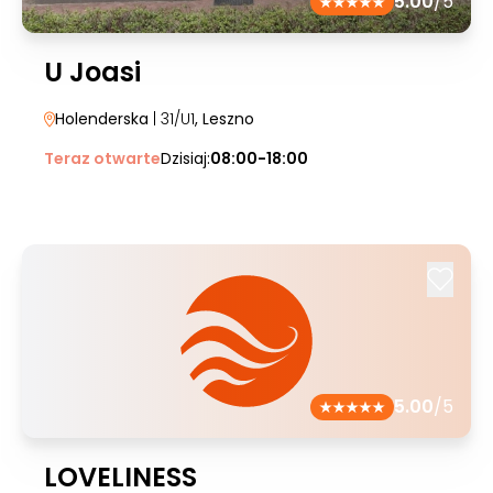
5.00
/5
U Joasi
Holenderska
| 31/U1
, Leszno
Teraz otwarte
Dzisiaj:
08:00-18:00
5.00
/5
LOVELINESS