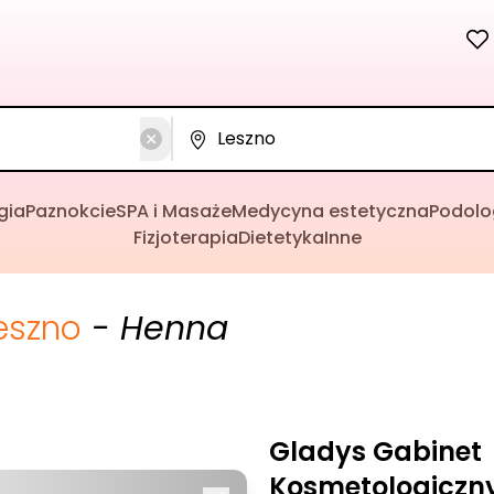
gia
Paznokcie
SPA i Masaże
Medycyna estetyczna
Podolo
Fizjoterapia
Dietetyka
Inne
eszno
- Henna
Gladys Gabinet
Kosmetologiczn