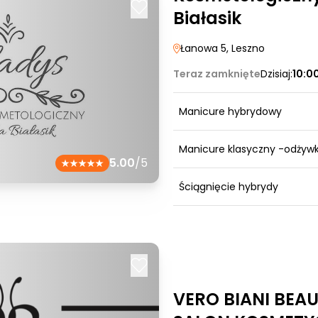
Białasik
Łanowa 5
, Leszno
Teraz zamknięte
Dzisiaj:
10:0
Manicure hybrydowy
Manicure klasyczny -odżyw
5.00
/5
Ściągnięcie hybrydy
VERO BIANI BEA