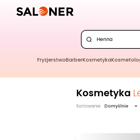
Fryzjerstwo
Barber
Kosmetyka
Kosmetolo
Kosmetyka
L
Sortowanie
Domyślnie