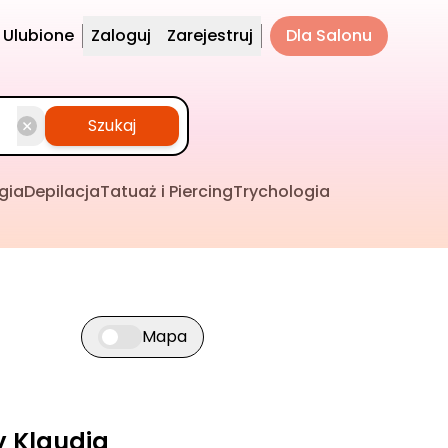
Ulubione
Zaloguj
Zarejestruj
Dla Salonu
Szukaj
gia
Depilacja
Tatuaż i Piercing
Trychologia
Mapa
Przełącz widok mapy
y Klaudia