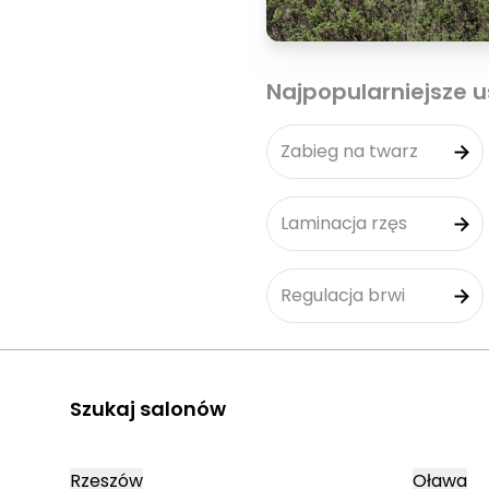
Najpopularniejsze u
Zabieg na twarz
Laminacja rzęs
Regulacja brwi
Szukaj salonów
Rzeszów
Oława