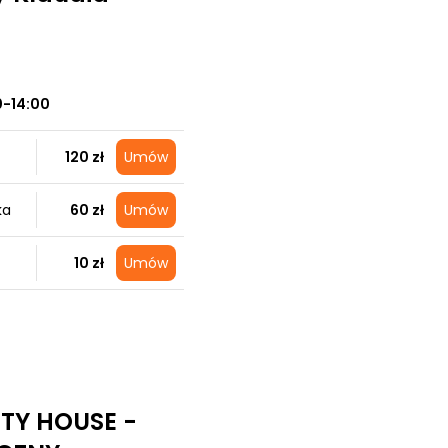
0-14:00
120 zł
Umów
ka
60 zł
Umów
10 zł
Umów
UTY HOUSE -