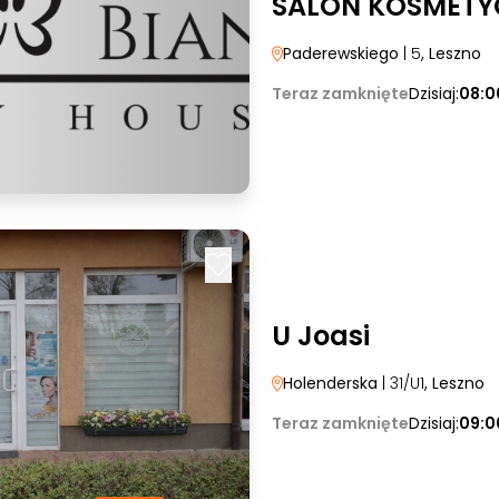
SALON KOSMETY
Paderewskiego
| 5
, Leszno
Teraz zamknięte
Dzisiaj:
08:0
U Joasi
Holenderska
| 31/U1
, Leszno
Teraz zamknięte
Dzisiaj:
09:0