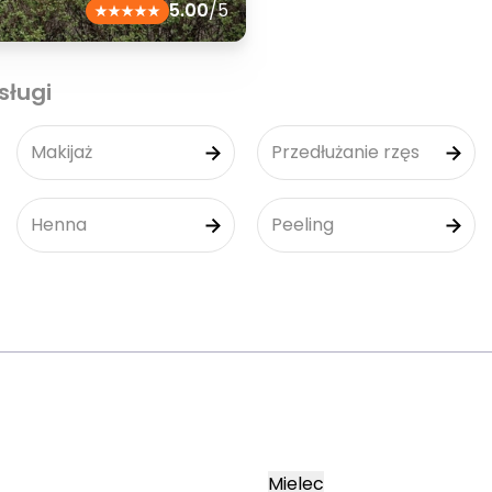
5.00
/5
sługi
Makijaż
Przedłużanie rzęs
Henna
Peeling
Mielec