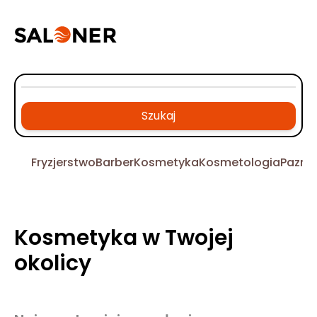
Szukaj
Fryzjerstwo
Barber
Kosmetyka
Kosmetologia
Pazno
Kosmetyka w Twojej
okolicy