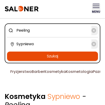
MENU
Szukaj
Fryzjerstwo
Barber
Kosmetyka
Kosmetologia
Pazno
Kosmetyka
Sypniewo
-