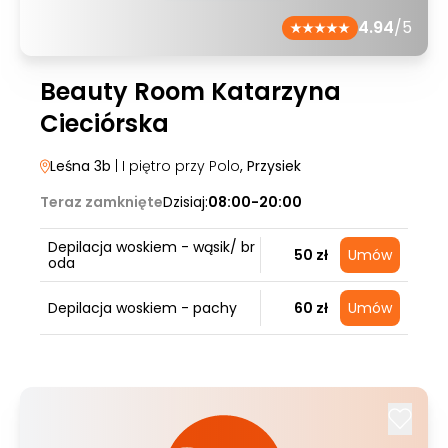
4.94
/5
Beauty Room Katarzyna
Cieciórska
Leśna 3b
| I piętro przy Polo
, Przysiek
Teraz zamknięte
Dzisiaj:
08:00-20:00
Depilacja woskiem - wąsik/ br
50 zł
Umów
oda
Depilacja woskiem - pachy
60 zł
Umów