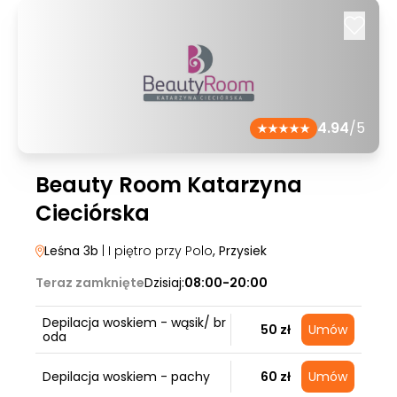
4.94
/5
Beauty Room Katarzyna
Cieciórska
Leśna 3b
| I piętro przy Polo
, Przysiek
Teraz zamknięte
Dzisiaj:
08:00-20:00
Depilacja woskiem - wąsik/ br
50 zł
Umów
oda
Depilacja woskiem - pachy
60 zł
Umów