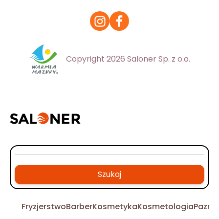
Copyright 2026 Saloner Sp. z o.o.
Szukaj
Fryzjerstwo
Barber
Kosmetyka
Kosmetologia
Pazno