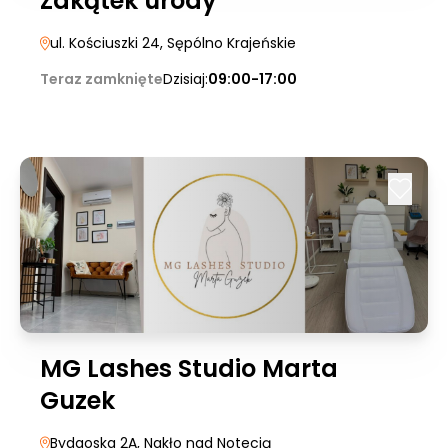
Zakątek urody
ul. Kościuszki 24
, Sępólno Krajeńskie
Teraz zamknięte
Dzisiaj:
09:00-17:00
MG Lashes Studio Marta
Guzek
Bydgoska 2A
, Nakło nad Notecią