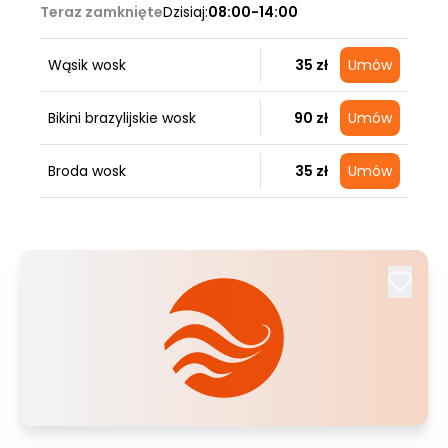
Teraz zamknięte
Dzisiaj:
08:00-14:00
Wąsik wosk
35 zł
Umów
Bikini brazylijskie wosk
90 zł
Umów
Broda wosk
35 zł
Umów