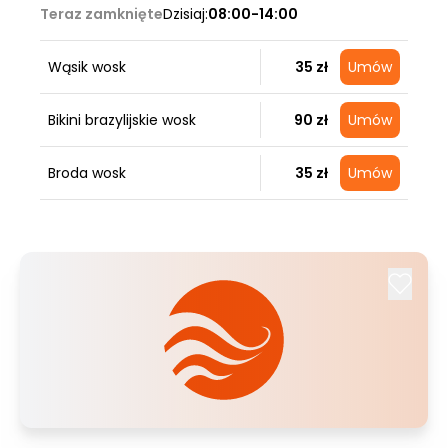
Teraz zamknięte
Dzisiaj:
08:00-14:00
Wąsik wosk
35 zł
Umów
Bikini brazylijskie wosk
90 zł
Umów
Broda wosk
35 zł
Umów