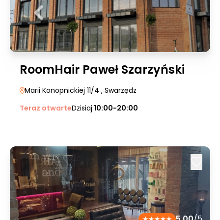
RoomHair Paweł Szarzyński
Marii Konopnickiej 11/4
, Swarzędz
Teraz otwarte
Dzisiaj:
10:00-20:00
5.00
/5