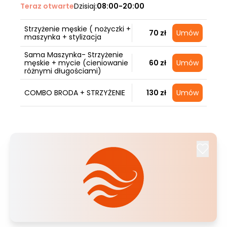
Teraz otwarte
Dzisiaj:
08:00-20:00
Strzyżenie męskie ( nożyczki +
70 zł
Umów
maszynka + stylizacja
Sama Maszynka- Strzyżenie
męskie + mycie (cieniowanie
60 zł
Umów
różnymi długościami)
COMBO BRODA + STRZYŻENIE
130 zł
Umów