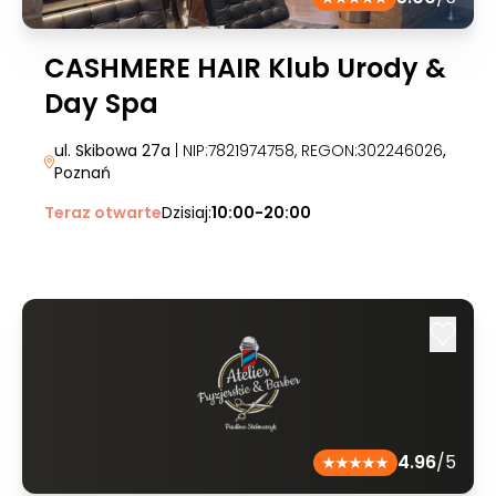
CASHMERE HAIR Klub Urody &
Day Spa
ul. Skibowa 27a
| NIP:7821974758, REGON:302246026
,
Poznań
Teraz otwarte
Dzisiaj:
10:00-20:00
4.96
/5