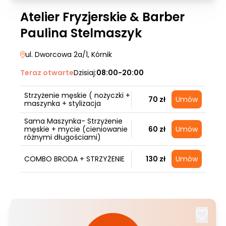
Atelier Fryzjerskie & Barber
Paulina Stelmaszyk
ul. Dworcowa 2a/1
, Kórnik
Teraz otwarte
Dzisiaj:
08:00-20:00
Strzyżenie męskie ( nożyczki +
70 zł
Umów
maszynka + stylizacja
Sama Maszynka- Strzyżenie
męskie + mycie (cieniowanie
60 zł
Umów
różnymi długościami)
COMBO BRODA + STRZYŻENIE
130 zł
Umów