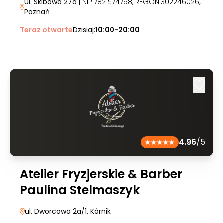
ul. Skibowa 27a
| NIP:7821974758, REGON:302246026
,
Poznań
Teraz otwarte
Dzisiaj:
10:00-20:00
4.96
/5
Atelier Fryzjerskie & Barber
Paulina Stelmaszyk
ul. Dworcowa 2a/1
, Kórnik