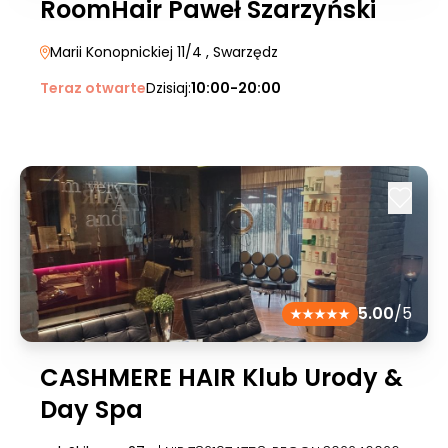
RoomHair Paweł Szarzyński
Marii Konopnickiej 11/4
, Swarzędz
Teraz otwarte
Dzisiaj:
10:00-20:00
5.00
/5
CASHMERE HAIR Klub Urody &
Day Spa