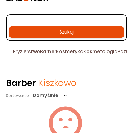
Szukaj
Fryzjerstwo
Barber
Kosmetyka
Kosmetologia
Pazno
Barber
Kiszkowo
Domyślnie
Sortowanie