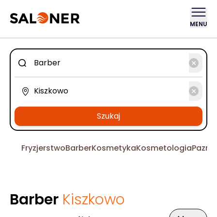
MENU
Szukaj
Fryzjerstwo
Barber
Kosmetyka
Kosmetologia
Pazno
Barber
Kiszkowo