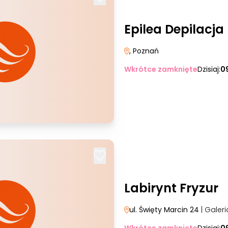
Epilea Depilacj
, Poznań
Wkrótce zamknięte
Dzisiaj:
0
Labirynt Fryzur
ul. Święty Marcin 24
| Galer