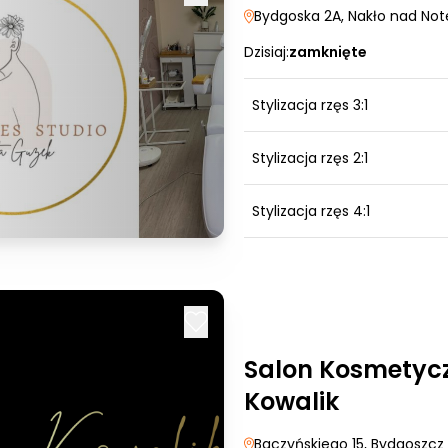
Bydgoska 2A
, Nakło nad Not
Dzisiaj:
zamknięte
Stylizacja rzęs 3:1
Stylizacja rzęs 2:1
Stylizacja rzęs 4:1
Salon Kosmetyc
Kowalik
Baczyńskiego 15
, Bydgoszcz