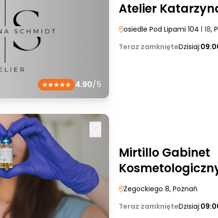
Atelier Katarzy
osiedle Pod Lipami 104
| 18
, 
Teraz zamknięte
Dzisiaj:
09:0
4.90
/5
Mirtillo Gabinet
Kosmetologiczn
Żegockiego 8
, Poznań
Teraz zamknięte
Dzisiaj:
09:0