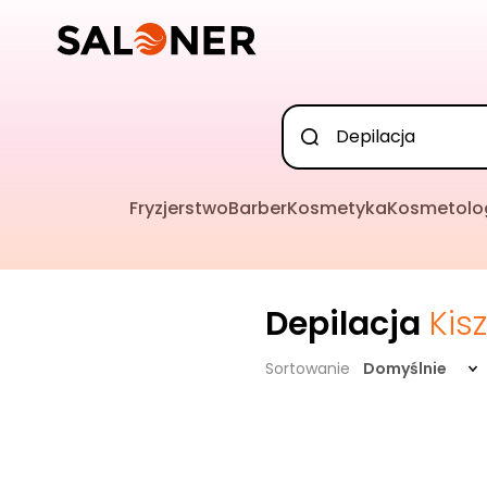
Fryzjerstwo
Barber
Kosmetyka
Kosmetolo
Depilacja
Kis
Sortowanie
Domyślnie