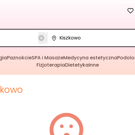
gia
Paznokcie
SPA i Masaże
Medycyna estetyczna
Podolo
Fizjoterapia
Dietetyka
Inne
zkowo