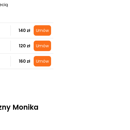
ecią
140 zł
Umów
120 zł
Umów
160 zł
Umów
zny Monika