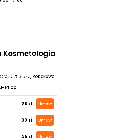
9:00-17:00
a Kosmetologia
GON: 302531620
, Robakowo
0-14:00
35 zł
Umów
90 zł
Umów
35 zł
Umów