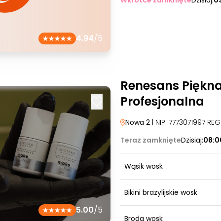
Wkrótce zamknięte
Dzisiaj:
0
4.94
/5
Renesans Piękn
Profesjonalna
Nowa 2
| NIP: 7773071997 RE
Teraz zamknięte
Dzisiaj:
08:0
Wąsik wosk
Bikini brazylijskie wosk
5.00
/5
Broda wosk