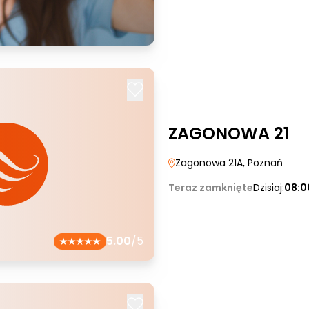
ZAGONOWA 21
Zagonowa 21A
, Poznań
Teraz zamknięte
Dzisiaj:
08:0
5.00
/5