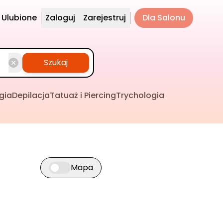
Ulubione
Zaloguj
Zarejestruj
Dla Salonu
Szukaj
gia
Depilacja
Tatuaż i Piercing
Trychologia
Mapa
Przełącz widok mapy