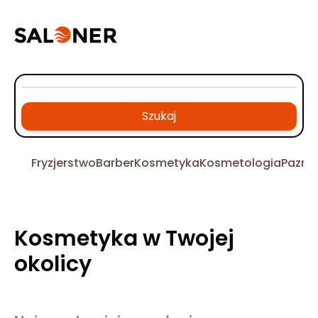
Szukaj
Fryzjerstwo
Barber
Kosmetyka
Kosmetologia
Pazno
Kosmetyka w Twojej
okolicy