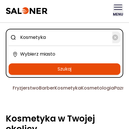
MENU
Szukaj
Fryzjerstwo
Barber
Kosmetyka
Kosmetologia
Pazno
Kosmetyka w Twojej