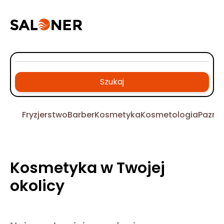
Szukaj
Fryzjerstwo
Barber
Kosmetyka
Kosmetologia
Pazno
Kosmetyka w Twojej
okolicy