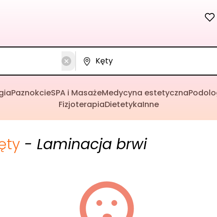
gia
Paznokcie
SPA i Masaże
Medycyna estetyczna
Podolo
Fizjoterapia
Dietetyka
Inne
ęty
- Laminacja brwi