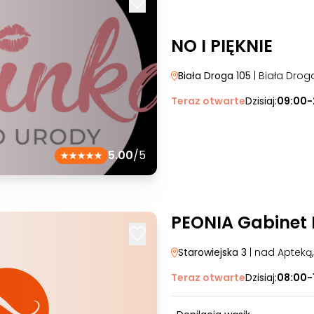
NO I PIĘKNIE
Biała Droga 105
| Biała Drog
Teraz otwarte
Dzisiaj:
09:00-
5.00
/5
PEONIA Gabinet
Starowiejska 3
| nad Apteką
Teraz otwarte
Dzisiaj:
08:00-