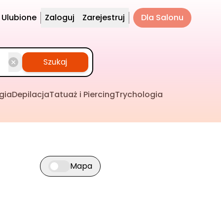
Ulubione
Zaloguj
Zarejestruj
Dla Salonu
Szukaj
gia
Depilacja
Tatuaż i Piercing
Trychologia
Mapa
Przełącz widok mapy