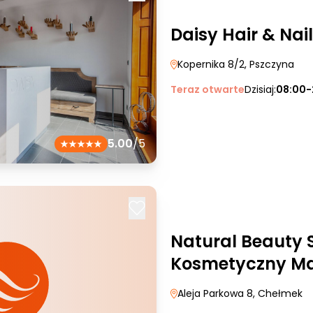
Daisy Hair & Nail
Kopernika 8/2
, Pszczyna
Teraz otwarte
Dzisiaj:
08:00-
5.00
/5
Natural Beauty 
Kosmetyczny Ma
Aleja Parkowa 8
, Chełmek