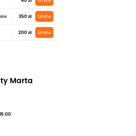
40 zł
Umów
okie
350 zł
Umów
200 zł
Umów
ty Marta
15:00