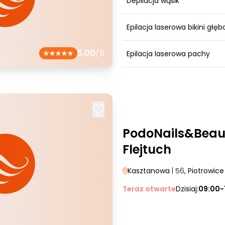
Depilacja wąsik
Epilacja laserowa bikini głęb
5.00
/5
Epilacja laserowa pachy
PodoNails&Beau
Flejtuch
Kasztanowa
| 56
, Piotrowice
Teraz otwarte
Dzisiaj:
09:00-