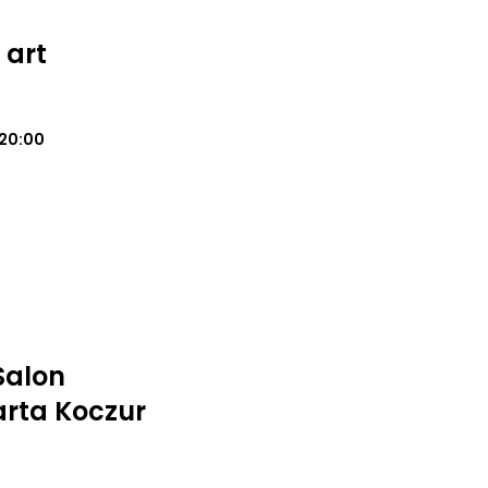
 art
20:00
Salon
rta Koczur