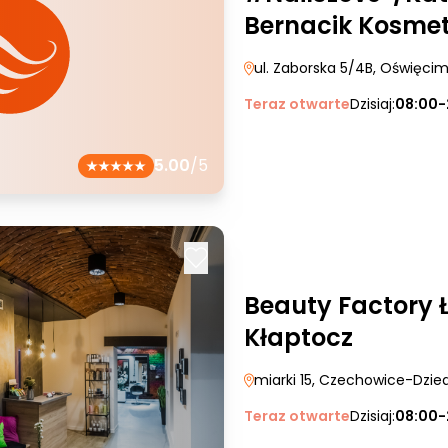
Bernacik Kosmet
ul. Zaborska 5/4B
, Oświęci
Teraz otwarte
Dzisiaj:
08:00-
5.00
/5
Beauty Factory 
Kłaptocz
miarki 15
, Czechowice-Dzie
Teraz otwarte
Dzisiaj:
08:00-