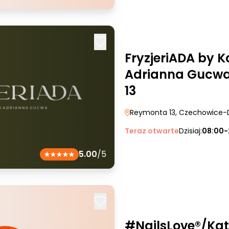
FryzjeriADA by K
Adrianna Gucwa
13
Reymonta 13
, Czechowice-
Teraz otwarte
Dzisiaj:
08:00-
5.00
/5
#NailsLove®/Ka