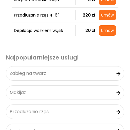
Przedłużanie rzęs 4-6:1
220 zł
Umów
Depilacja woskiem wąsik
20 zł
Umów
Najpopularniejsze usługi
Zabieg na twarz
Makijaż
Przedłużanie rzęs