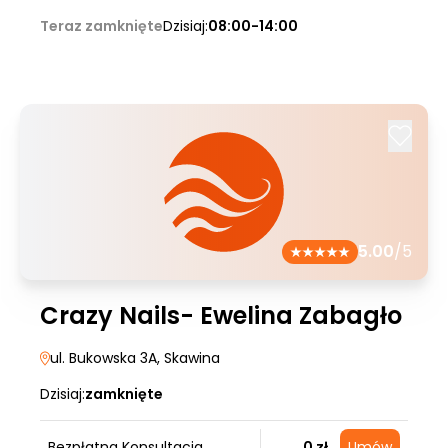
Teraz zamknięte
Dzisiaj:
08:00-14:00
5.00
/5
Crazy Nails- Ewelina Zabagło
ul. Bukowska 3A
, Skawina
Dzisiaj:
zamknięte
Bezpłatna Konsultacja
0 zł
Umów