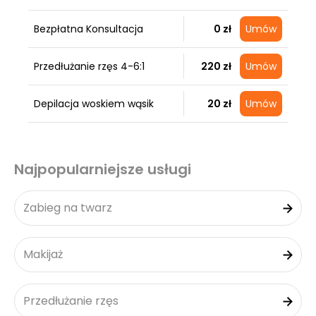
Bezpłatna Konsultacja
0 zł
Umów
Przedłużanie rzęs 4-6:1
220 zł
Umów
Depilacja woskiem wąsik
20 zł
Umów
Najpopularniejsze usługi
Zabieg na twarz
Makijaż
Przedłużanie rzęs