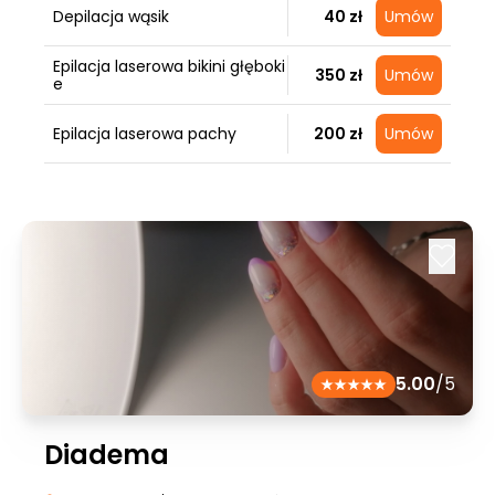
Depilacja wąsik
40 zł
Umów
Epilacja laserowa bikini głęboki
350 zł
Umów
e
Epilacja laserowa pachy
200 zł
Umów
5.00
/5
Diadema