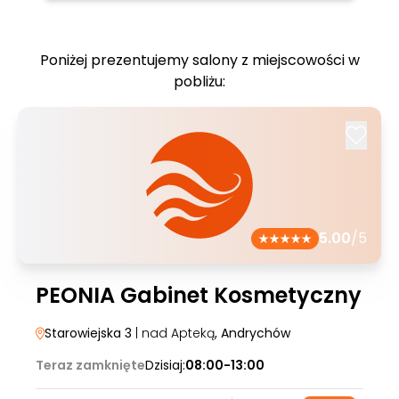
Poniżej prezentujemy salony z miejscowości w
pobliżu:
5.00
/5
PEONIA Gabinet Kosmetyczny
Starowiejska 3
| nad Apteką
, Andrychów
Teraz zamknięte
Dzisiaj:
08:00-13:00