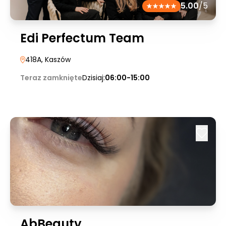
5.00
/5
Edi Perfectum Team
418A
, Kaszów
Teraz zamknięte
Dzisiaj:
06:00-15:00
AbBeauty