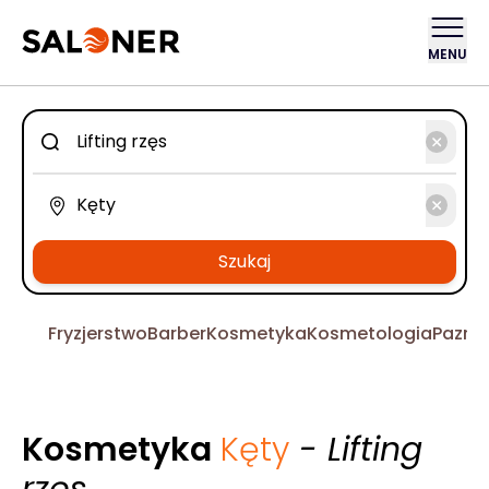
MENU
Szukaj
Fryzjerstwo
Barber
Kosmetyka
Kosmetologia
Pazno
Kosmetyka
Kęty
- Lifting