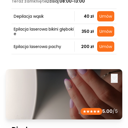
Teraz zamknięte
Dzisiaj:
08:00-13:00
Depilacja wąsik
40 zł
Umów
Epilacja laserowa bikini głęboki
350 zł
Umów
e
Epilacja laserowa pachy
200 zł
Umów
5.00
/5