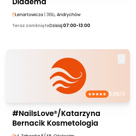
Diadema
Lenartowicza
| 36b
, Andrychów
Teraz zamknięte
Dzisiaj:
07:00-13:00
5.00
/5
#NailsLove®/Katarzyna
Bernacik Kosmetologia