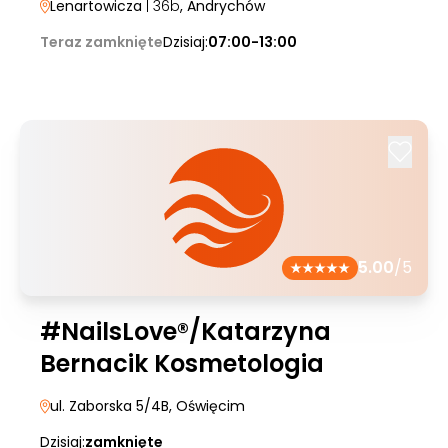
Lenartowicza
| 36b
, Andrychów
Teraz zamknięte
Dzisiaj:
07:00-13:00
5.00
/5
#NailsLove®/Katarzyna
Bernacik Kosmetologia
ul. Zaborska 5/4B
, Oświęcim
Dzisiaj:
zamknięte