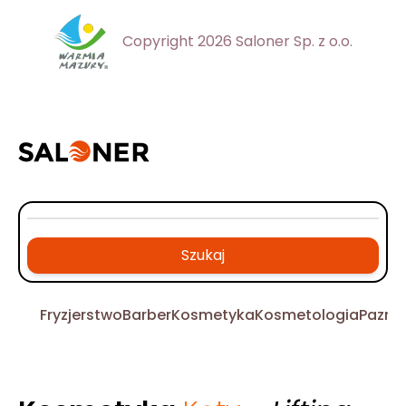
Copyright 2026 Saloner Sp. z o.o.
Szukaj
Fryzjerstwo
Barber
Kosmetyka
Kosmetologia
Pazno