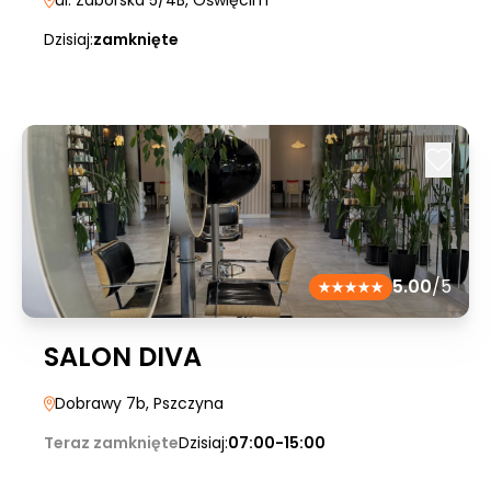
ul. Zaborska 5/4B
, Oświęcim
Dzisiaj:
zamknięte
5.00
/5
SALON DIVA
Dobrawy 7b
, Pszczyna
Teraz zamknięte
Dzisiaj:
07:00-15:00