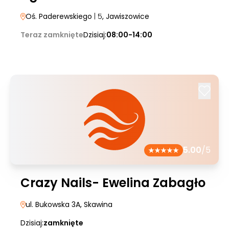
Oś. Paderewskiego
| 5
, Jawiszowice
Teraz zamknięte
Dzisiaj:
08:00-14:00
5.00
/5
Crazy Nails- Ewelina Zabagło
ul. Bukowska 3A
, Skawina
Dzisiaj:
zamknięte