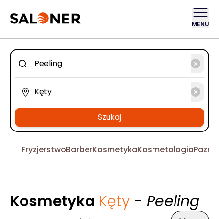
MENU
Szukaj
Fryzjerstwo
Barber
Kosmetyka
Kosmetologia
Pazno
Kosmetyka
Kęty
- Peeling