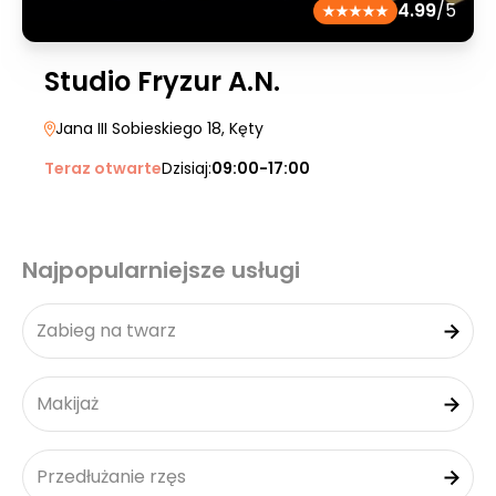
4.99
/5
Studio Fryzur A.N.
Jana III Sobieskiego 18
, Kęty
Teraz otwarte
Dzisiaj:
09:00-17:00
Najpopularniejsze usługi
Zabieg na twarz
Makijaż
Przedłużanie rzęs