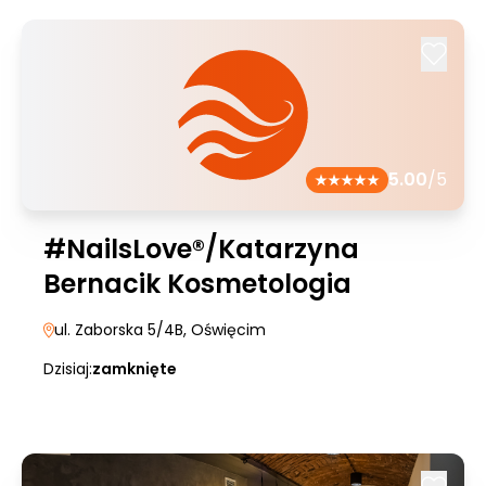
5.00
/5
#NailsLove®/Katarzyna
Bernacik Kosmetologia
ul. Zaborska 5/4B
, Oświęcim
Dzisiaj:
zamknięte