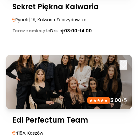
Sekret Piękna Kalwaria
Rynek
| 19
, Kalwaria Zebrzydowska
Teraz zamknięte
Dzisiaj:
08:00-14:00
5.00
/5
Edi Perfectum Team
418A
, Kaszów