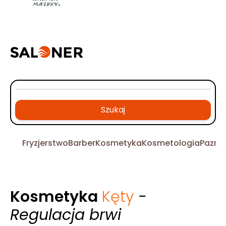
Szukaj
Fryzjerstwo
Barber
Kosmetyka
Kosmetologia
Pazno
Kosmetyka
Kęty
-
Regulacja brwi