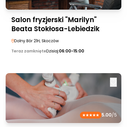
Salon fryzjerski "Marilyn"
Beata Stokłosa-Lebiedzik
Dolny Bór 21H
, Skoczów
Teraz zamknięte
Dzisiaj:
06:00-15:00
5.00
/5