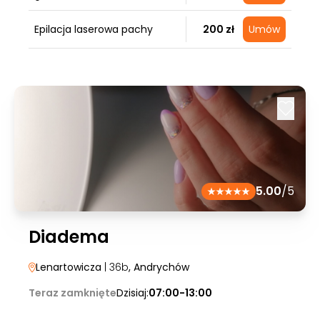
Epilacja laserowa pachy
200 zł
Umów
5.00
/5
Diadema
Lenartowicza
| 36b
, Andrychów
Teraz zamknięte
Dzisiaj:
07:00-13:00