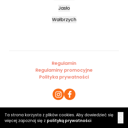
Jasło
Wałbrzych
Regulamin
Regulaminy promocyjne
Polityka prywatności
Ta strona korzysta z plików cookies. Aby dowiedzieć się
Copyright 2026 Saloner Sp. z o.o.
więcej zapoznaj się z
polityką prywatności