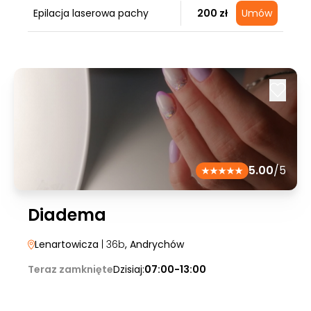
Epilacja laserowa pachy
200 zł
Umów
5.00
/5
Diadema
Lenartowicza
| 36b
, Andrychów
Teraz zamknięte
Dzisiaj:
07:00-13:00