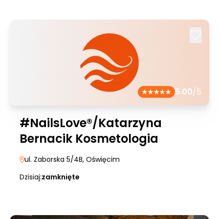
5.00
/5
#NailsLove®/Katarzyna
Bernacik Kosmetologia
ul. Zaborska 5/4B
, Oświęcim
Dzisiaj:
zamknięte