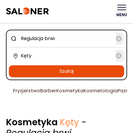
MENU
Szukaj
Fryzjerstwo
Barber
Kosmetyka
Kosmetologia
Pazno
Kosmetyka
Kęty
-