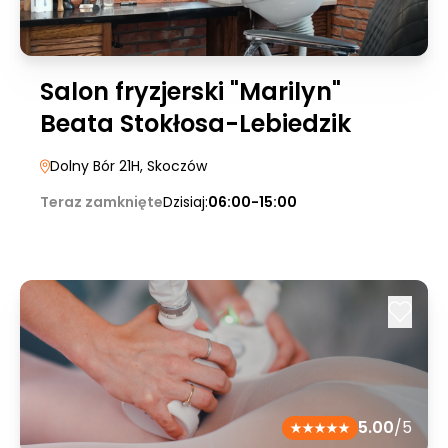
Salon fryzjerski "Marilyn"
Beata Stokłosa-Lebiedzik
Dolny Bór 21H
, Skoczów
Teraz zamknięte
Dzisiaj:
06:00-15:00
5.00
/5