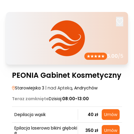
5.00
/5
PEONIA Gabinet Kosmetyczny
Starowiejska 3
| nad Apteką
, Andrychów
Teraz zamknięte
Dzisiaj:
08:00-13:00
Depilacja wąsik
40 zł
Umów
Epilacja laserowa bikini głęboki
350 zł
Umów
e