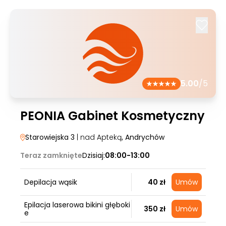
5.00
/5
PEONIA Gabinet Kosmetyczny
Starowiejska 3
| nad Apteką
, Andrychów
Teraz zamknięte
Dzisiaj:
08:00-13:00
Depilacja wąsik
40 zł
Umów
Epilacja laserowa bikini głęboki
350 zł
Umów
e