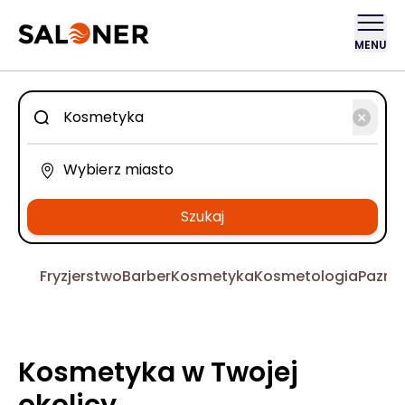
MENU
Szukaj
Fryzjerstwo
Barber
Kosmetyka
Kosmetologia
Pazno
Kosmetyka w Twojej