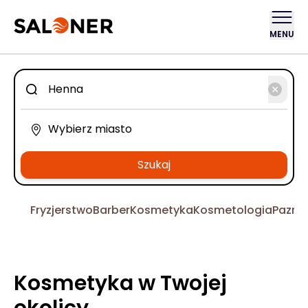
MENU
Szukaj
Fryzjerstwo
Barber
Kosmetyka
Kosmetologia
Pazno
Kosmetyka w Twojej