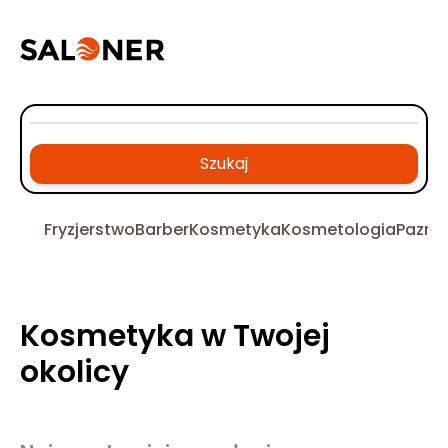
Szukaj
Fryzjerstwo
Barber
Kosmetyka
Kosmetologia
Pazno
Kosmetyka w Twojej
okolicy