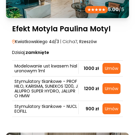
5.00
/5
Efekt Motyla Paulina Motyl
Kwiatkowskiego 4d/3
| Cicha7
, Rzeszów
Dzisiaj:
zamknięte
Modelowanie ust kwasem hial
1000 zł
Umów
uronowym 1ml
Stymulatory tkankowe - PROF
HILO, KARISMA, SUNEKOS 1200, J
1200 zł
Umów
ALUPRO SUPER HYDRO, JALUPR
O HMW
Stymulatory tkankowe - NUCL
900 zł
Umów
EOFILL