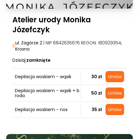
Atelier urody Monika
Józefczyk
ul. Zagórze 2
| NIP 6842635676 REGON: 180929354
,
Krosno
Dzisiaj:
zamknięte
Depilacja woskiem - wąsik
30 zł
Umów
Depilacja woskiem - wąsik + b
50 zł
Umów
roda
Depilacja woskiem - nos
35 zł
Umów