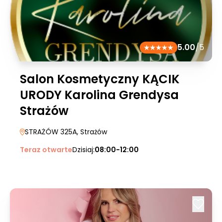
5.00
/5
Salon Kosmetyczny KĄCIK
URODY Karolina Grendysa
Strażów
STRAŻÓW 325A
, Strażów
Teraz otwarte
Dzisiaj:
08:00-12:00