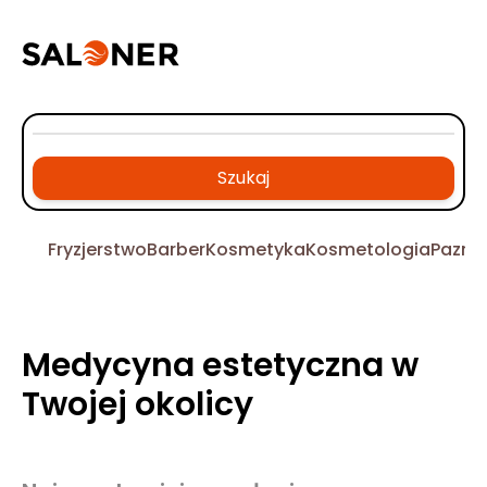
Szukaj
Fryzjerstwo
Barber
Kosmetyka
Kosmetologia
Pazno
Medycyna estetyczna w
Twojej okolicy