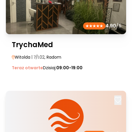
4.90
/5
TrychaMed
Witolda
| 7/1.02
, Radom
Teraz otwarte
Dzisiaj:
09:00-19:00