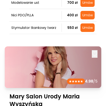
Modelowanie ust
700 zł
Umów
Nici PDO/PLLA
400 zł
Umów
Stymulator tkankowy twarz
550 zł
Umów
4.98
/5
Mary Salon Urody Maria
Wyszyńska