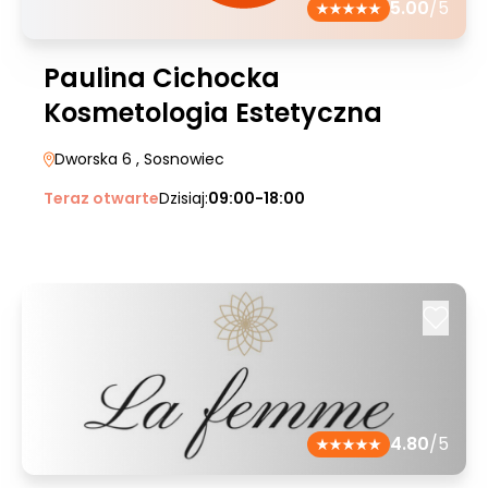
5.00
/5
Paulina Cichocka
Kosmetologia Estetyczna
Dworska 6
, Sosnowiec
Teraz otwarte
Dzisiaj:
09:00-18:00
4.80
/5