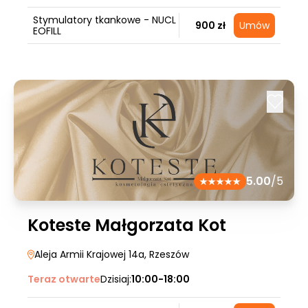
Stymulatory tkankowe - NUCL
900 zł
Umów
EOFILL
5.00
/5
Koteste Małgorzata Kot
Aleja Armii Krajowej 14a
, Rzeszów
Teraz otwarte
Dzisiaj:
10:00-18:00