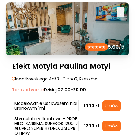
5.00
/5
Efekt Motyla Paulina Motyl
Kwiatkowskiego 4d/3
| Cicha7
, Rzeszów
Teraz otwarte
Dzisiaj:
07:00-20:00
Modelowanie ust kwasem hial
1000 zł
Umów
uronowym 1ml
Stymulatory tkankowe - PROF
HILO, KARISMA, SUNEKOS 1200, J
1200 zł
Umów
ALUPRO SUPER HYDRO, JALUPR
O HMW