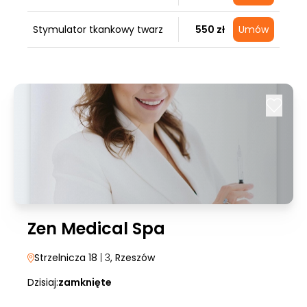
Stymulator tkankowy twarz
550 zł
Umów
Zen Medical Spa
Strzelnicza 18
| 3
, Rzeszów
Dzisiaj:
zamknięte