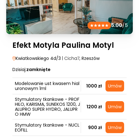
5.00
/5
Efekt Motyla Paulina Motyl
Kwiatkowskiego 4d/3
| Cicha7
, Rzeszów
Dzisiaj:
zamknięte
Modelowanie ust kwasem hial
1000 zł
Umów
uronowym 1ml
Stymulatory tkankowe - PROF
HILO, KARISMA, SUNEKOS 1200, J
1200 zł
Umów
ALUPRO SUPER HYDRO, JALUPR
O HMW
Stymulatory tkankowe - NUCL
900 zł
Umów
EOFILL