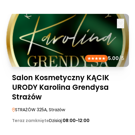
5.00
/5
Salon Kosmetyczny KĄCIK
URODY Karolina Grendysa
Strażów
STRAŻÓW 325A
, Strażów
Teraz zamknięte
Dzisiaj:
08:00-12:00