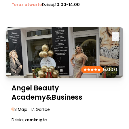
Teraz otwarte
Dzisiaj:
10:00-14:00
5.00
/5
Angel Beauty
Academy&Business
3 Maja
| 17
, Gorlice
Dzisiaj:
zamknięte