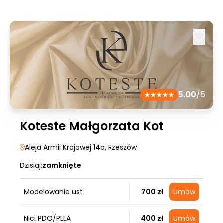
5.00
/5
Koteste Małgorzata Kot
Aleja Armii Krajowej 14a
, Rzeszów
Dzisiaj:
zamknięte
Modelowanie ust
700 zł
Umów
Nici PDO/PLLA
400 zł
Umów