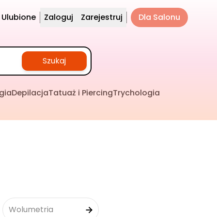
Ulubione
Zaloguj
Zarejestruj
Dla Salonu
Szukaj
gia
Depilacja
Tatuaż i Piercing
Trychologia
Wolumetria