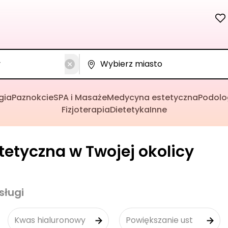
gia
Paznokcie
SPA i Masaże
Medycyna estetyczna
Podolo
Fizjoterapia
Dietetyka
Inne
etyczna w Twojej okolicy
sługi
Kwas hialuronowy
Powiększanie ust