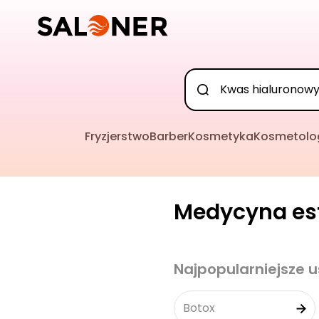
Fryzjerstwo
Barber
Kosmetyka
Kosmetolo
Medycyna est
Najpopularniejsze u
Botox