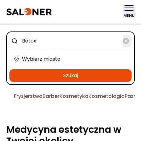
MENU
Szukaj
Fryzjerstwo
Barber
Kosmetyka
Kosmetologia
Pazno
Medycyna estetyczna w