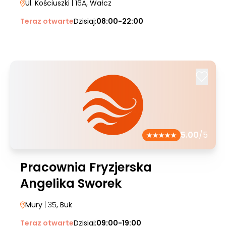
Ul. Kościuszki
| 16A
, Wałcz
Teraz otwarte
Dzisiaj:
08:00-22:00
5.00
/5
Pracownia Fryzjerska
Angelika Sworek
Mury
| 35
, Buk
Teraz otwarte
Dzisiaj:
09:00-19:00