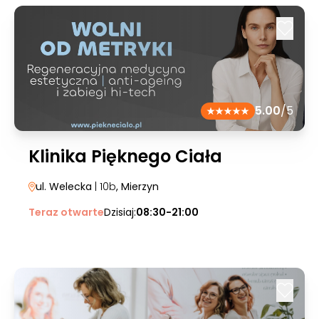
5.00
/5
Klinika Pięknego Ciała
ul. Welecka
| 10b
, Mierzyn
Teraz otwarte
Dzisiaj:
08:30-21:00