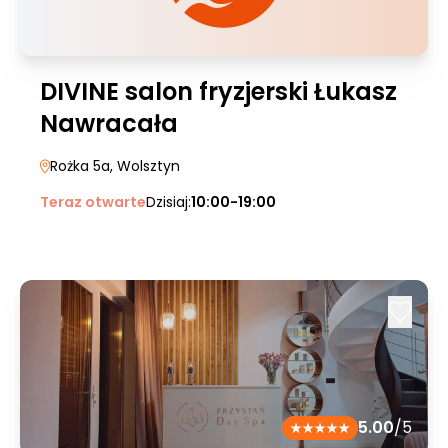
DIVINE salon fryzjerski Łukasz
Nawracała
Rożka 5a
, Wolsztyn
Teraz otwarte
Dzisiaj:
10:00-19:00
5.00
/5