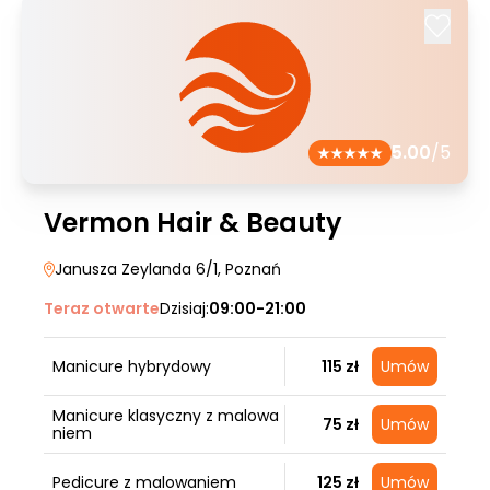
5.00
/5
Vermon Hair & Beauty
Janusza Zeylanda 6/1
, Poznań
Teraz otwarte
Dzisiaj:
09:00-21:00
Manicure hybrydowy
115 zł
Umów
Manicure klasyczny z malowa
75 zł
Umów
niem
Pedicure z malowaniem
125 zł
Umów