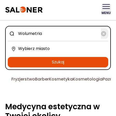
MENU
Szukaj
Fryzjerstwo
Barber
Kosmetyka
Kosmetologia
Pazno
Medycyna estetyczna w