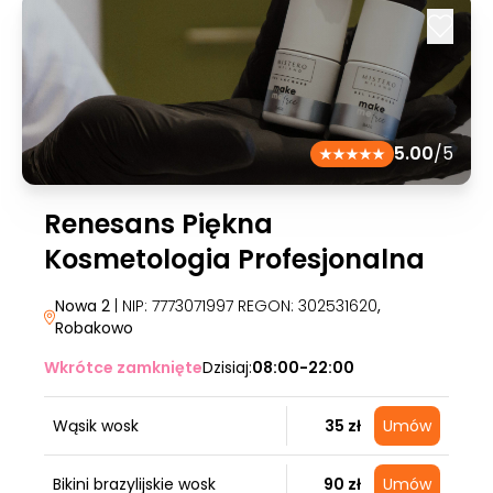
5.00
/5
Renesans Piękna
Kosmetologia Profesjonalna
Nowa 2
| NIP: 7773071997 REGON: 302531620
,
Robakowo
Wkrótce zamknięte
Dzisiaj:
08:00-22:00
Wąsik wosk
35 zł
Umów
Bikini brazylijskie wosk
90 zł
Umów