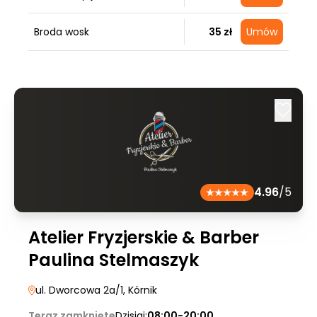
Broda wosk
35 zł
Umów
4.96
/5
Atelier Fryzjerskie & Barber
Paulina Stelmaszyk
ul. Dworcowa 2a/1
, Kórnik
Teraz zamknięte
Dzisiaj:
08:00-20:00