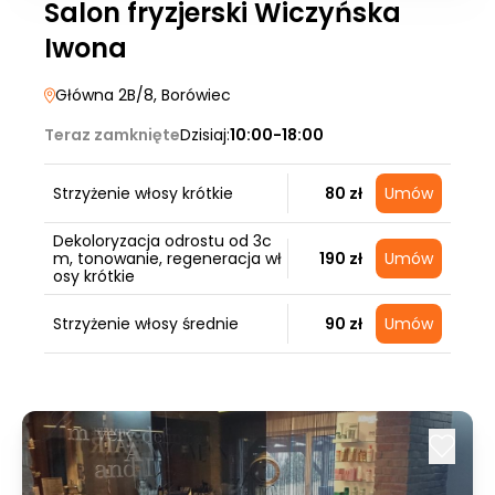
Salon fryzjerski Wiczyńska
Iwona
Główna 2B/8
, Borówiec
Teraz zamknięte
Dzisiaj:
10:00-18:00
Strzyżenie włosy krótkie
80 zł
Umów
Dekoloryzacja odrostu od 3c
m, tonowanie, regeneracja wł
190 zł
Umów
osy krótkie
Strzyżenie włosy średnie
90 zł
Umów