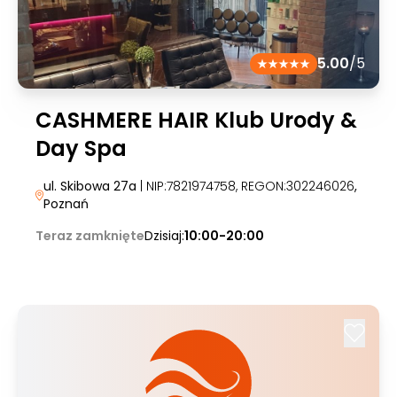
5.00
/5
CASHMERE HAIR Klub Urody &
Day Spa
ul. Skibowa 27a
| NIP:7821974758, REGON:302246026
,
Poznań
Teraz zamknięte
Dzisiaj:
10:00-20:00