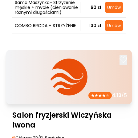
Sama Maszynka- Strzyżenie
męskie + mycie (cieniowanie
60 zł
Umów
różnymi długościami)
COMBO BRODA + STRZYŻENIE
130 zł
Umów
4.13
/5
Salon fryzjerski Wiczyńska
Iwona