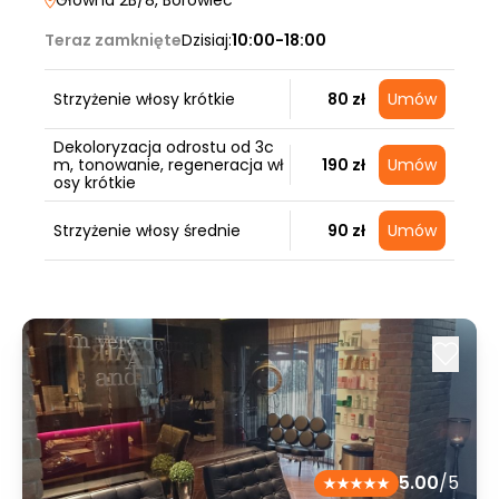
Główna 2B/8
, Borówiec
Teraz zamknięte
Dzisiaj:
10:00-18:00
Strzyżenie włosy krótkie
80 zł
Umów
Dekoloryzacja odrostu od 3c
m, tonowanie, regeneracja wł
190 zł
Umów
osy krótkie
Strzyżenie włosy średnie
90 zł
Umów
5.00
/5