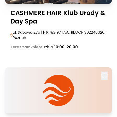
CASHMERE HAIR Klub Urody &
Day Spa
ul. Skibowa 27a
| NIP:7821974758, REGON:302246026
,
Poznań
Teraz zamknięte
Dzisiaj:
10:00-20:00