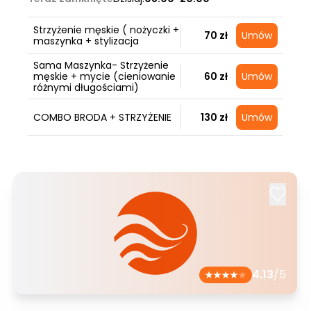
Strzyżenie męskie ( nożyczki +
70 zł
Umów
maszynka + stylizacja
Sama Maszynka- Strzyżenie
męskie + mycie (cieniowanie
60 zł
Umów
różnymi długościami)
COMBO BRODA + STRZYŻENIE
130 zł
Umów
4.13
/5