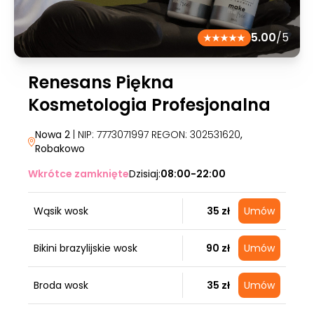
5.00
/5
Renesans Piękna
Kosmetologia Profesjonalna
Nowa 2
| NIP: 7773071997 REGON: 302531620
,
Robakowo
Wkrótce zamknięte
Dzisiaj:
08:00-22:00
Wąsik wosk
35 zł
Umów
Bikini brazylijskie wosk
90 zł
Umów
Broda wosk
35 zł
Umów