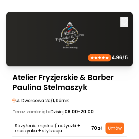
4.96
/5
Atelier Fryzjerskie & Barber
Paulina Stelmaszyk
ul. Dworcowa 2a/1
, Kórnik
Teraz zamknięte
Dzisiaj:
08:00-20:00
Strzyżenie męskie ( nożyczki +
70 zł
Umów
maszynka + stylizacja