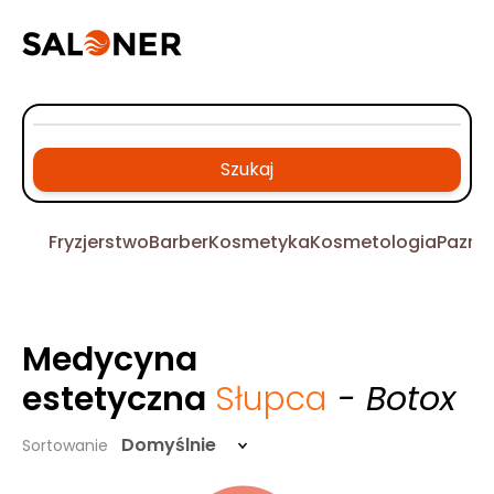
Szukaj
Fryzjerstwo
Barber
Kosmetyka
Kosmetologia
Pazno
Medycyna
estetyczna
Słupca
- Botox
Domyślnie
Sortowanie