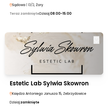
Sądowa
| 13/2
, Żory
Teraz zamknięte
Dzisiaj:
08:00-15:00
Estetic Lab Sylwia Skowron
Księdza Antoniego Janusza 15
, Zebrzydowice
Dzisiaj:
zamknięte