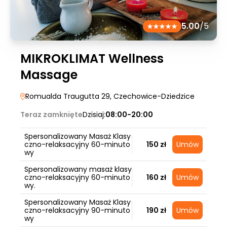
5.00
/5
MIKROKLIMAT Wellness
Massage
Romualda Traugutta 29
, Czechowice-Dziedzice
Teraz zamknięte
Dzisiaj:
08:00-20:00
Spersonalizowany Masaż Klasy
czno-relaksacyjny 60-minuto
150 zł
Umów
wy
Spersonalizowany masaż klasy
czno-relaksacyjny 60-minuto
160 zł
Umów
wy.
Spersonalizowany Masaż Klasy
czno-relaksacyjny 90-minuto
190 zł
Umów
wy