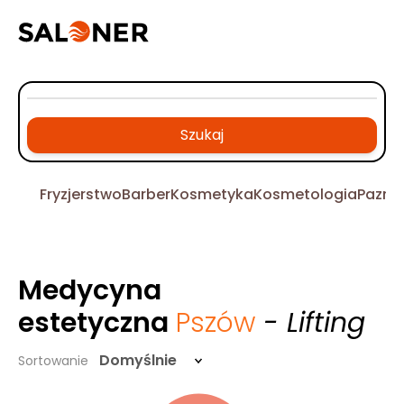
Szukaj
Fryzjerstwo
Barber
Kosmetyka
Kosmetologia
Pazno
Medycyna
estetyczna
Pszów
- Lifting
Domyślnie
Sortowanie