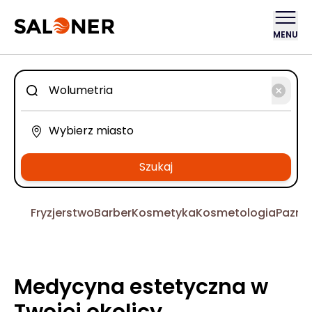
MENU
Szukaj
Fryzjerstwo
Barber
Kosmetyka
Kosmetologia
Pazno
Medycyna estetyczna w