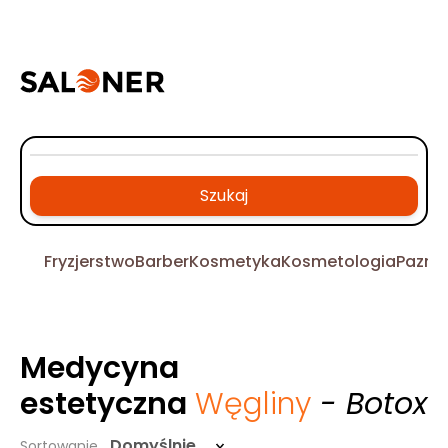
Szukaj
Fryzjerstwo
Barber
Kosmetyka
Kosmetologia
Pazno
Medycyna
estetyczna
Węgliny
- Botox
Domyślnie
Sortowanie