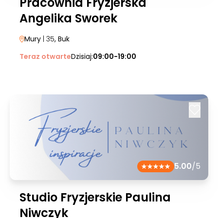
Pracownia Fryzjerska
Angelika Sworek
Mury
| 35
, Buk
Teraz otwarte
Dzisiaj:
09:00-19:00
5.00
/5
Studio Fryzjerskie Paulina
Niwczyk