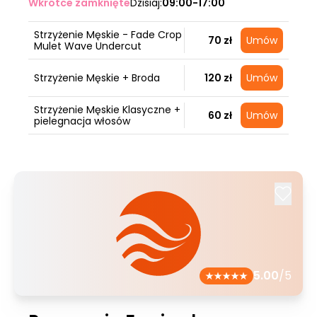
Wkrótce zamknięte
Dzisiaj:
09:00-17:00
Strzyżenie Męskie - Fade Crop
70 zł
Umów
Mulet Wave Undercut
Strzyżenie Męskie + Broda
120 zł
Umów
Strzyżenie Męskie Klasyczne +
60 zł
Umów
pielegnacja włosów
5.00
/5