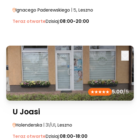
Ignacego Paderewskiego
| 5
, Leszno
Teraz otwarte
Dzisiaj:
08:00-20:00
5.00
/5
U Joasi
Holenderska
| 31/U1
, Leszno
Teraz otwarte
Dzisiaj:
08:00-18:00