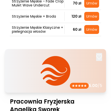
Strzyżenie Męskie - Fade Crop
70 zł
Umów
Mulet Wave Undercut
Strzyżenie Męskie + Broda
120 zł
Umów
Strzyżenie Męskie Klasyczne +
60 zł
Umów
pielegnacja włosów
5.00
/5
Pracownia Fryzjerska
Angelika Sworek