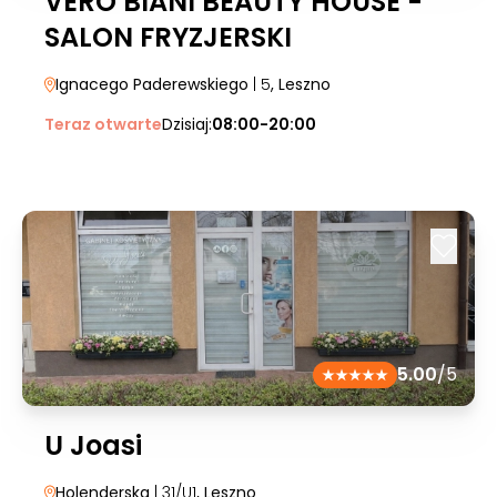
VERO BIANI BEAUTY HOUSE -
SALON FRYZJERSKI
Ignacego Paderewskiego
| 5
, Leszno
Teraz otwarte
Dzisiaj:
08:00-20:00
5.00
/5
U Joasi
Holenderska
| 31/U1
, Leszno