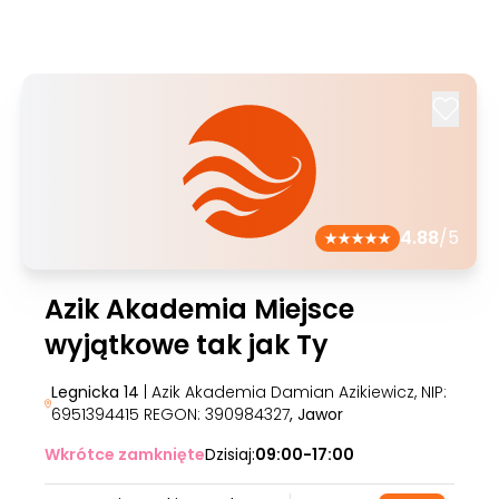
4.88
/5
Azik Akademia Miejsce
wyjątkowe tak jak Ty
Legnicka 14
| Azik Akademia Damian Azikiewicz, NIP:
6951394415 REGON: 390984327
, Jawor
Wkrótce zamknięte
Dzisiaj:
09:00-17:00