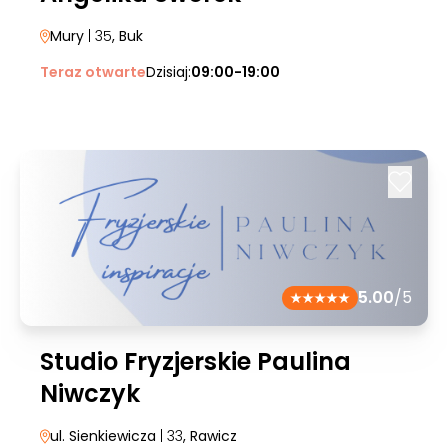
Mury
| 35
, Buk
Teraz otwarte
Dzisiaj:
09:00-19:00
5.00
/5
Studio Fryzjerskie Paulina
Niwczyk
ul. Sienkiewicza
| 33
, Rawicz